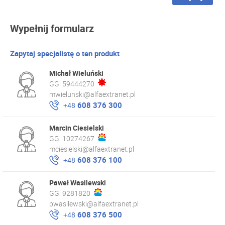
Wypełnij formularz
Zapytaj specjalistę o ten produkt
Michał Wieluński
GG:
59444270
mwielunski@alfaextranet.pl
608 376 300
+48
Marcin Ciesielski
GG:
10274267
mciesielski@alfaextranet.pl
608 376 100
+48
Paweł Wasilewski
GG:
9281820
pwasilewski@alfaextranet.pl
608 376 500
+48