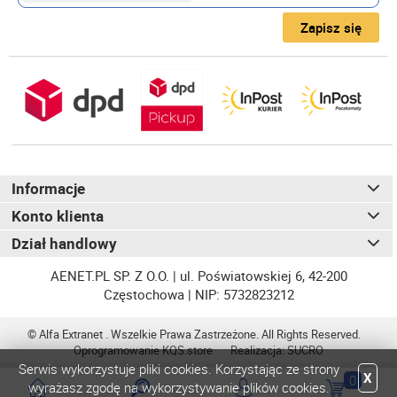
Zapisz się
Informacje
Konto klienta
Dział handlowy
AENET.PL SP. Z O.O. | ul. Poświatowskiej 6, 42-200
Częstochowa | NIP: 5732823212
© Alfa Extranet . Wszelkie Prawa Zastrzeżone. All Rights Reserved.
Oprogramowanie
KQS
.store
Realizacja:
SUCRO
Serwis wykorzystuje pliki cookies. Korzystając ze strony
X
0
wyrażasz zgodę na wykorzystywanie plików cookies.