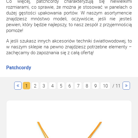
Co więcej, patchcordy charakteryzują się niewielkimi
rozmiarami, co sprawie, że można je stosować w panelach o
dużej gęstości upakowania portów. W naszym asortymencie
znajdziesz mnóstwo modeli, oczywiście, jeśli nie jesteś
pewien, który będzie najlepszy, to nasz zespół z przyjemnością
pomoże!
A jeśli szukasz innych akcesoriów techniki światłowodowej, to
w naszym sklepie na pewno znajdziesz potrzebne elementy –
zachęcamy do zapoznania się z całą ofertą!
Patchcordy
1
2
3
4
5
6
7
8
9
10
/ 11