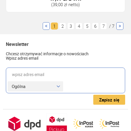
(39,00 zł netto)
1
2
3
4
5
6
7
/ 7
Newsletter
Chcesz otrzymywać informacje o nowościach
Wpisz adres email
wpisz adres email
Zapisz się