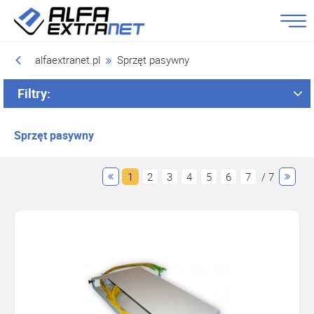
alfaextranet.pl
Sprzęt pasywny
Filtry:
Sprzęt pasywny
1
2
3
4
5
6
7
/ 7