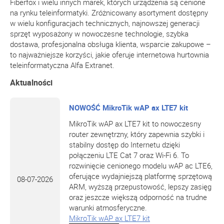
Fiberfox i wielu innych marek, których urządzenia są cenione
na rynku teleinformatyki. Zróżnicowany asortyment dostępny
w wielu konfiguracjach technicznych, najnowszej generacji
sprzęt wyposażony w nowoczesne technologie, szybka
dostawa, profesjonalna obsługa klienta, wsparcie zakupowe –
to najważniejsze korzyści, jakie oferuje internetowa hurtownia
teleinformatyczna Alfa Extranet.
Aktualności
NOWOŚĆ MikroTik wAP ax LTE7 kit
MikroTik wAP ax LTE7 kit to nowoczesny
router zewnętrzny, który zapewnia szybki i
stabilny dostęp do Internetu dzięki
połączeniu LTE Cat 7 oraz Wi-Fi 6. To
rozwinięcie cenionego modelu wAP ac LTE6,
oferujące wydajniejszą platformę sprzętową
08-07-2026
ARM, wyższą przepustowość, lepszy zasięg
oraz jeszcze większą odporność na trudne
warunki atmosferyczne.
MikroTik wAP ax LTE7 kit