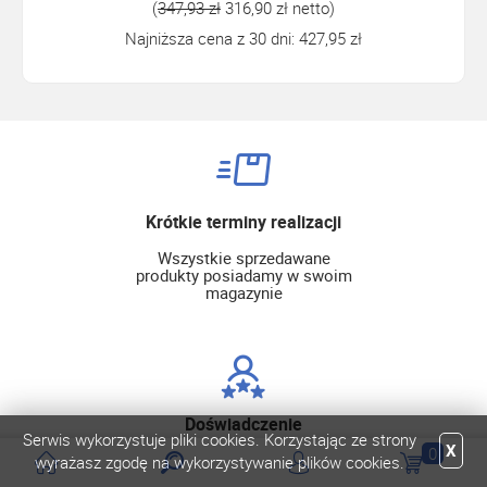
(
347,93 zł
316,90 zł netto)
Najniższa cena z 30 dni: 427,95 zł
Krótkie terminy realizacji
Wszystkie sprzedawane
produkty posiadamy w swoim
magazynie
Doświadczenie
Serwis wykorzystuje pliki cookies. Korzystając ze strony
X
0
Od kilkunastu lat dostarczamy
wyrażasz zgodę na wykorzystywanie plików cookies.
najlepsze rozwiązania