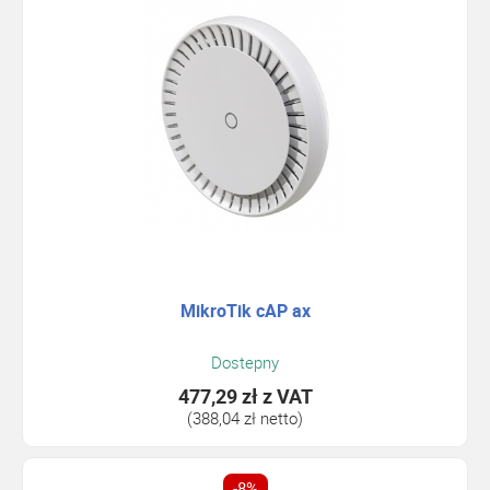
MikroTik cAP ax
Dostepny
477,29 zł
z VAT
(388,04 zł netto)
-8%