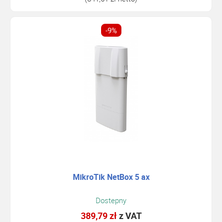
-9%
MikroTik NetBox 5 ax
Dostepny
389,79 zł
z VAT