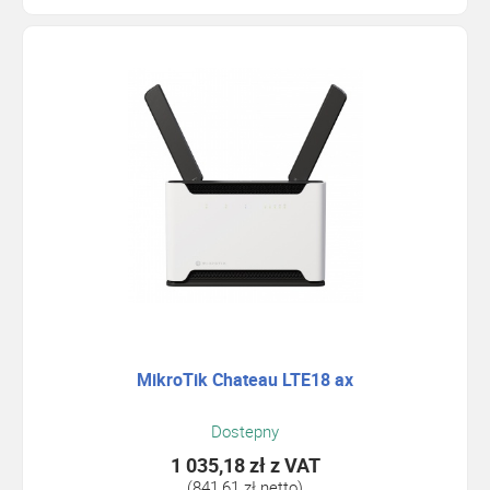
MikroTik Chateau LTE18 ax
Dostepny
1 035,18 zł
z VAT
(841,61 zł netto)