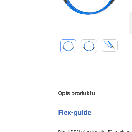
Opis produktu
Flex-guide
Pigtail RPSMA o długości 50cm charak