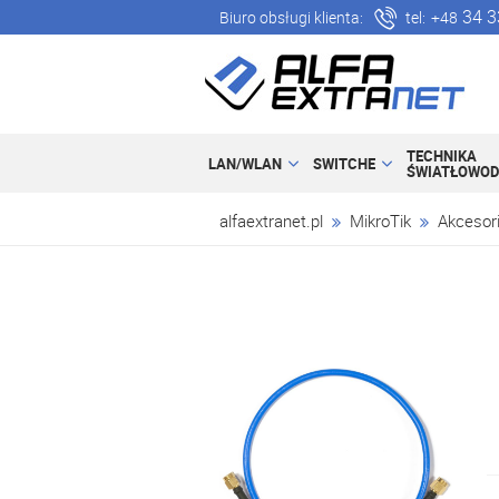
34 3
Biuro obsługi klienta:
tel:
+48
TECHNIKA
LAN/WLAN
SWITCHE
ŚWIATŁOWO
alfaextranet.pl
MikroTik
Akcesor