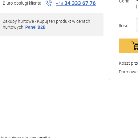
Cena:
34 333 67 76
Biuro obsługi klienta:
+48
(
Zakupy hurtowe - Kupuj ten produkt w cenach
Ilość:
hurtowych:
Panel B2B
Koszt prz
Darmowa 
teryzujący się znakomitą