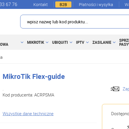
33 67 76
Kontakt
B2B
Płatności i wysyłka
Wa
SPRZ
MIKROTIK
UBIQUITI
IPTV
ZASILANIE
DOWA
PAS
ia
MikroTik Flex-guide
.
Zap
Kod producenta:
ACRPSMA
Wszystkie dane techniczne
Dostępn