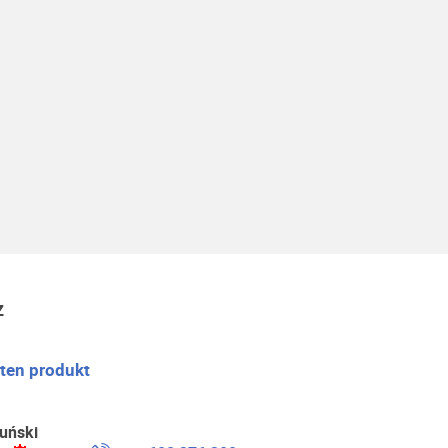
z
 ten produkt
uński