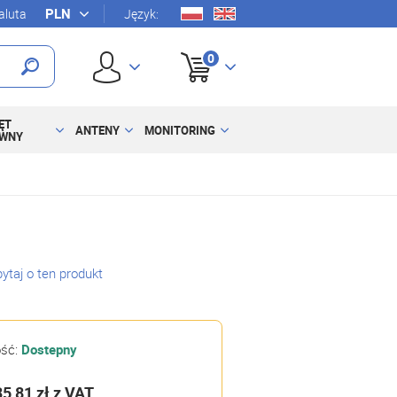
luta
Język:
0
ĘT
ANTENY
MONITORING
YWNY
ytaj o ten produkt
ość:
Dostepny
35,81 zł
z VAT