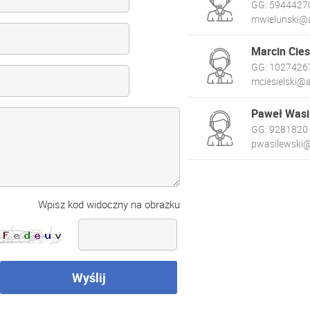
GG:
5944427
mwielunski@a
Marcin Cies
GG:
1027426
mciesielski@a
Paweł Wasi
GG:
9281820
pwasilewski@
Wpisz kod widoczny na obrazku
Wyślij