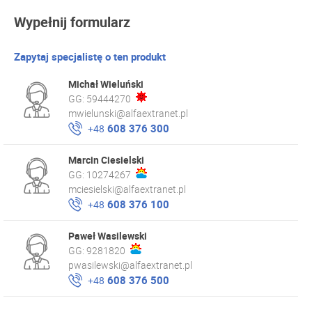
Wypełnij formularz
Zapytaj specjalistę o ten produkt
Michał Wieluński
GG:
59444270
mwielunski@alfaextranet.pl
608 376 300
+48
Marcin Ciesielski
GG:
10274267
mciesielski@alfaextranet.pl
608 376 100
+48
Paweł Wasilewski
GG:
9281820
pwasilewski@alfaextranet.pl
608 376 500
+48