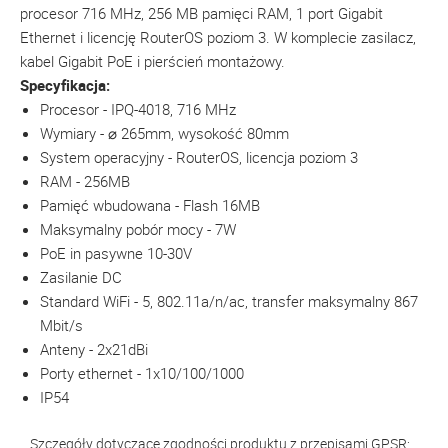
procesor 716 MHz, 256 MB pamięci RAM, 1 port Gigabit
Ethernet i licencję RouterOS poziom 3. W komplecie zasilacz,
kabel Gigabit PoE i pierścień montażowy.
Specyfikacja:
Procesor - IPQ-4018, 716 MHz
Wymiary - ⌀ 265mm, wysokość 80mm
System operacyjny - RouterOS, licencja poziom 3
RAM - 256MB
Pamięć wbudowana - Flash 16MB
Maksymalny pobór mocy - 7W
PoE in pasywne 10-30V
Zasilanie DC
Standard WiFi - 5, 802.11a/n/ac, transfer maksymalny 867
Mbit/s
Anteny - 2x21dBi
Porty ethernet - 1x10/100/1000
IP54
Szczegóły dotyczące zgodności produktu z przepisami GPSR: