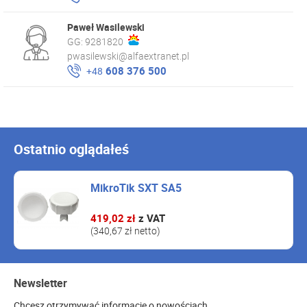
Paweł Wasilewski
GG:
9281820
pwasilewski@alfaextranet.pl
608 376 500
+48
Ostatnio oglądałeś
MikroTik SXT SA5
419,02 zł
z VAT
(340,67 zł netto)
Newsletter
Chcesz otrzymywać informacje o nowościach