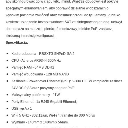
aby skonfigurować go w ciągu kilku minut. Wnętrze obudowy jest pokryte
specjalnym ekranowaniem, aby poprawić działanie w obszarach o
wysokim poziomie zakłóceń oraz stosunek przodu do tyłu anteny. Pudełko
zawiera: urządzenie bezprzewodowe SXT ze zintegrowaną anteną, uchwyt
do montażu na maszcie, pierścień montażowy, iniektor PoE, zasilacz,
skróconą instrukcję konfiguracji.
Specyfikacja:
Kod producenta - RBSXTG-5HPnD-SAr2
CPU - Atheros AR9344 600MHz
Pamięć RAM - 64MB DDR2
Pamięć wbudowana - 128 MB NAND
Zasilanie - Power over Ethernet (PoE): 6-30V DC. W komplecie zasilacz
24V DC 0,8A oraz pasywny adapter PoE
Maksymalny pobór mocy - 11W
Porty Ethernet - 1x RJ45 Gigabitt Ethernet,
USB typ A x 1
WiFi 5 GHz - 802.11a/n, Wi-Fi 4, transfer do 300 Mbit/s
Wymiary - 140mm x 140mm x 56mm.