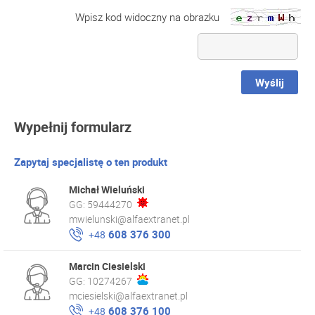
Wpisz kod widoczny na obrazku
Wyślij
Wypełnij formularz
Zapytaj specjalistę o ten produkt
Michał Wieluński
GG:
59444270
mwielunski@alfaextranet.pl
608 376 300
+48
Marcin Ciesielski
GG:
10274267
mciesielski@alfaextranet.pl
608 376 100
+48