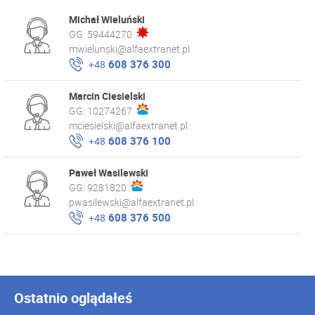
Michał Wieluński
GG:
59444270
mwielunski@alfaextranet.pl
608 376 300
+48
Marcin Ciesielski
GG:
10274267
mciesielski@alfaextranet.pl
608 376 100
+48
Paweł Wasilewski
GG:
9281820
pwasilewski@alfaextranet.pl
608 376 500
+48
Ostatnio oglądałeś