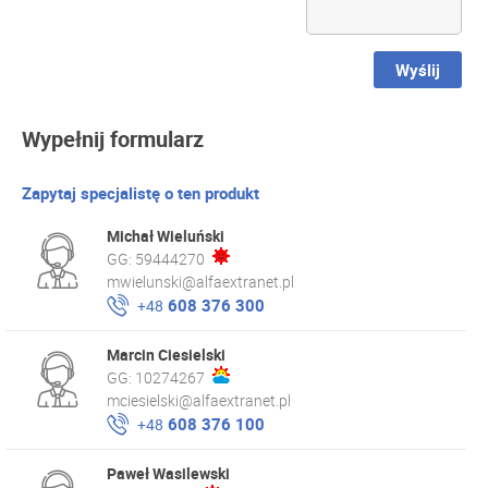
Wyślij
Wypełnij formularz
Zapytaj specjalistę o ten produkt
Michał Wieluński
GG:
59444270
mwielunski@alfaextranet.pl
608 376 300
+48
Marcin Ciesielski
GG:
10274267
mciesielski@alfaextranet.pl
608 376 100
+48
Paweł Wasilewski