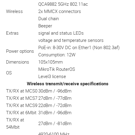
QCA9882 5GHz 802.11ac
Wireless
2x MMCX connectors
Dual chain
Beeper
Extras
signal and status LEDs
voltage and temperature sensors
PoE-in: 8-30V DC on Ether1 (Non 802.3af)
Power options
Consumption: 12W
Dimensions
105x105mm
MikroTik RouterOS
OS
Level3 license
Wireless transmit/receive specifications
TX/RX at MCS0
30dBm / -96dBm
TX/RX at MCS7
27dBm / -77dBm
TX/RX at MCS9
22dBm / -72dBm
TX/RX at 6Mbit
31dBm / -96dBm
TX/RX at
27dBm / -81dBm
54Mbit
4920-6100 MHz