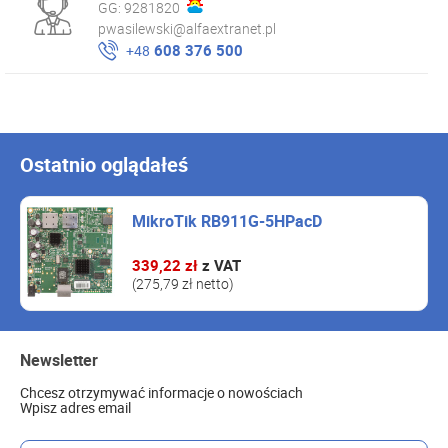
GG:
9281820
pwasilewski@alfaextranet.pl
608 376 500
+48
Ostatnio oglądałeś
MikroTik RB911G-5HPacD
339,22 zł
z VAT
(275,79 zł netto)
Newsletter
Chcesz otrzymywać informacje o nowościach
Wpisz adres email