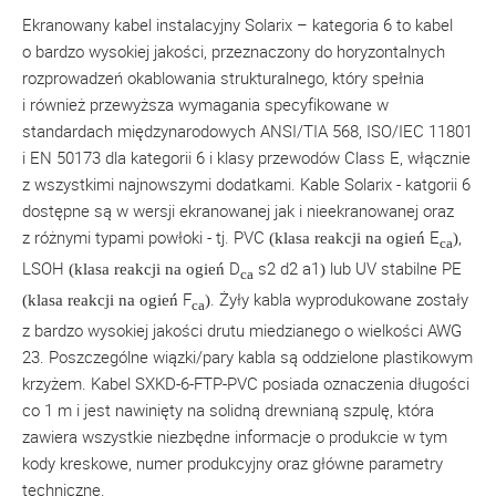
Ekranowany kabel instalacyjny Solarix – kategoria 6 to kabel
o bardzo wysokiej jakości, przeznaczony do horyzontalnych
rozprowadzeń okablowania strukturalnego, który spełnia
i również przewyższa wymagania specyfikowane w
standardach międzynarodowych ANSI/TIA 568, ISO/IEC 11801
i EN 50173 dla kategorii 6 i klasy przewodów Class E, włącznie
z wszystkimi najnowszymi dodatkami. Kable Solarix - katgorii 6
dostępne są w wersji ekranowanej jak i nieekranowanej oraz
z różnymi typami powłoki - tj. PVC
E
,
(klasa reakcji na ogień
)
ca
LSOH
D
s2 d2 a1
lub UV stabilne PE
(klasa reakcji na ogień
)
ca
F
. Żyły kabla wyprodukowane zostały
(klasa reakcji na ogień
)
ca
z bardzo wysokiej jakości drutu miedzianego o wielkości AWG
23. Poszczególne wiązki/pary kabla są oddzielone plastikowym
krzyżem. Kabel SXKD-6-FTP-PVC posiada oznaczenia długości
co 1 m i jest nawinięty na solidną drewnianą szpulę, która
zawiera wszystkie niezbędne informacje o produkcie w tym
kody kreskowe, numer produkcyjny oraz główne parametry
techniczne.