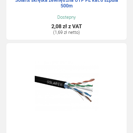
Solarix skrętka zewnętrzna UTP PE kat.6 szpula
500m
Dostepny
2,08 zł
z VAT
(1,69 zł netto)