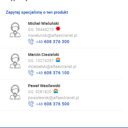
Zapytaj specjalistę o ten produkt
Michał Wieluński
GG:
59444270
mwielunski@alfaextranet.pl
608 376 300
+48
Marcin Ciesielski
GG:
10274267
mciesielski@alfaextranet.pl
608 376 100
+48
Paweł Wasilewski
GG:
9281820
pwasilewski@alfaextranet.pl
608 376 500
+48