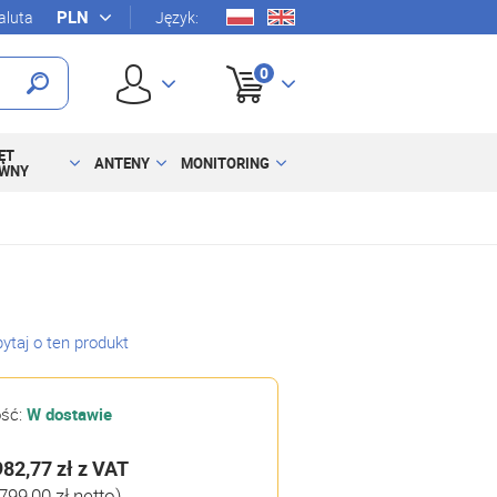
luta
Język:
0
ĘT
ANTENY
MONITORING
YWNY
ytaj o ten produkt
ość:
W dostawie
982,77 zł
z VAT
799,00 zł netto)