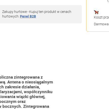
Zakupy hurtowe - Kupuj ten produkt w cenach
hurtowych:
Panel B2B
Koszt prz
Darmowa 
oliczna zintegrowana z
wą. Antena o nieosiągalnym
h zakresie działania,
laryzacjami, współczynniku
owania wiązki głównej,
bocznym oraz
w bocznych. Zintegrowana