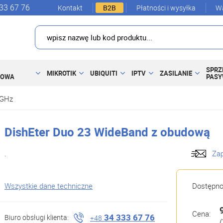
33 67 76
Kontakt
B2B
Płatności i wysyłka
Wa
SPRZ
MIKROTIK
UBIQUITI
IPTV
ZASILANIE
DOWA
PAS
5GHz
DishEter Duo 23 WideBand z obudową
.
Zap
Wszystkie dane techniczne
Dostępn
Cena:
34 333 67 76
Biuro obsługi klienta:
+48
(