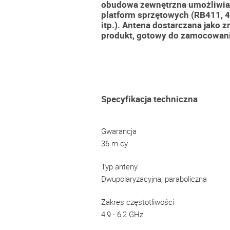
obudowa zewnętrzna umożliwia
platform sprzętowych (RB411, 43
itp.).
Antena dostarczana jako 
produkt, gotowy do zamocowani
Specyfikacja techniczna
Gwarancja
36 m-cy
Typ anteny
Dwupolaryzacyjna, paraboliczna
Zakres częstotliwości
4,9 - 6,2 GHz