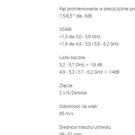
Kąt promieniowania w płaszczyźnie po
7,5-8,5 ° dla -3dB
VSWR
<1,5 dla 5,0 - 5,9 GHz
<1,9 dla 4,9 - 5,0 i 5,9 - 6,2 GHz
Listki boczne
5,2 - 5,7 GHz: < -18 dB
4,9 - 5,2 i 5,7 - 6,2 GHz: < -14dB
Złącze
2 x N/Żeńskie
Odporność na wiatr
85 m/s
Średnica masztu/uchwytu
38 - 51 mm