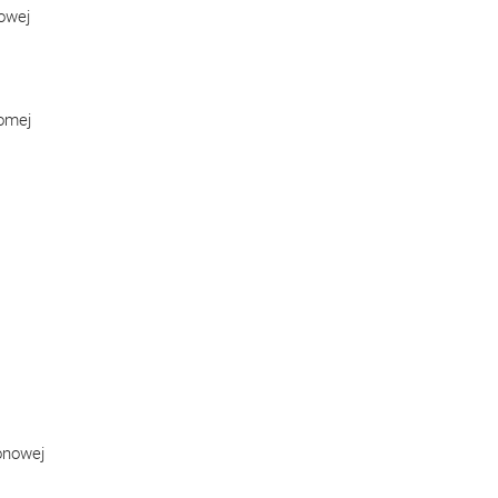
nowej
iomej
onowej