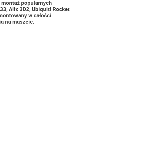
 montaż popularnych
3, Alix 3D2, Ubiquiti Rocket
zmontowany w całości
a na maszcie.