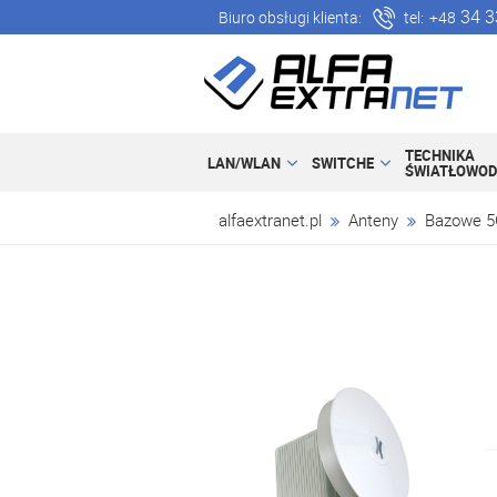
34 3
Biuro obsługi klienta:
tel:
+48
TECHNIKA
LAN/WLAN
SWITCHE
ŚWIATŁOWO
alfaextranet.pl
Anteny
Bazowe 