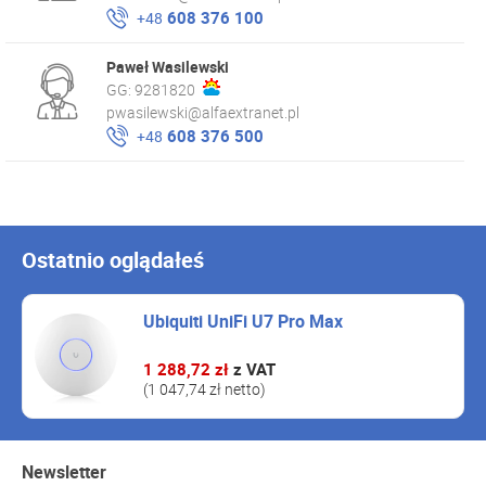
608 376 100
+48
Paweł Wasilewski
GG:
9281820
pwasilewski@alfaextranet.pl
608 376 500
+48
Ostatnio oglądałeś
Ubiquiti UniFi U7 Pro Max
1 288,72 zł
z VAT
(1 047,74 zł netto)
Newsletter