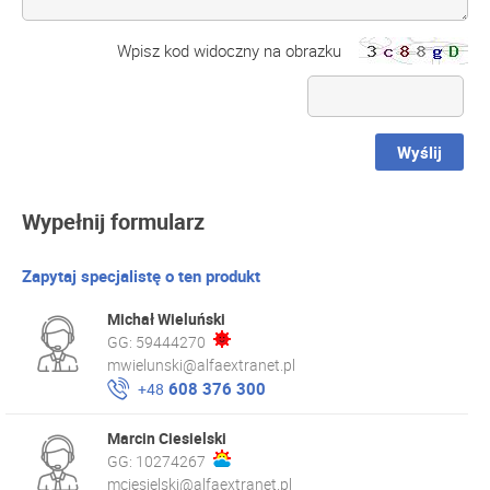
Wpisz kod widoczny na obrazku
Wyślij
Wypełnij formularz
Zapytaj specjalistę o ten produkt
Michał Wieluński
GG:
59444270
mwielunski@alfaextranet.pl
608 376 300
+48
Marcin Ciesielski
GG:
10274267
mciesielski@alfaextranet.pl