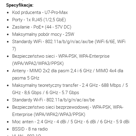
Specyfikacja:
Kod prducenta - U7-Pro-Max
Porty - 1x RJ45 (1/2,5 GbE)
Zasilanie - PoE+ (44 - 57V DC)
Maksymalny pobór mocy - 25W
Standardy WiFi - 802.11a/b/g/n/ac/ax/be (WiFi 6/6E, WiFi
7)
Bezpieczeństwo sieci - WPA-PSK, WPA-Enterprise
(WPA/WPA2/WPA3/PPSK)
Anteny - MIMO 2x2 dla pasm 2,4 i 6 GHz / MIMO 4x4 dla
pasma 5 GHz
Maksymalny teoretyczny transfer - 2.4 GHz - 688 Mbps / 5
GHz - 8,6 Gbps / 6 GHz - 5.7 Gbps
Standardy Wi-Fi - 802.11a/b/g/n/ac/ax/be
Bezpieczeństwo sieci bezprzewodowej - WPA-PSK, WPA-
Enterprise (WPA/WPA2/WPA3/PPSK)
Moc anten - 2.4 GHz - 4 dBi / 5 GHz - 6 dBi / 6 GHz - 5.9 dBi
BSSID - 8 na radio