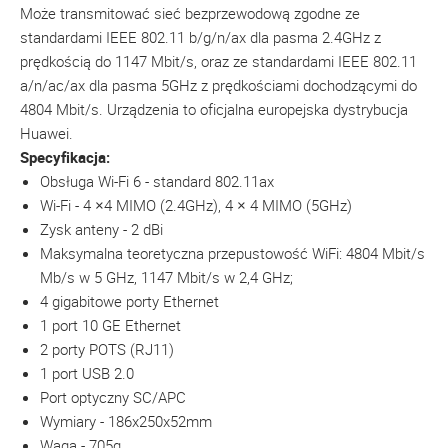
Może transmitować sieć bezprzewodową zgodne ze
standardami IEEE 802.11 b/g/n/ax dla pasma 2.4GHz z
prędkością do 1147 Mbit/s, oraz ze standardami IEEE 802.11
a/n/ac/ax dla pasma 5GHz z prędkościami dochodzącymi do
4804 Mbit/s. Urządzenia to oficjalna europejska dystrybucja
Huawei.
Specyfikacja:
Obsługa Wi-Fi 6 - standard 802.11ax
Wi-Fi - 4 ×4 MIMO (2.4GHz), 4 × 4 MIMO (5GHz)
Zysk anteny - 2 dBi
Maksymalna teoretyczna przepustowość WiFi: 4804 Mbit/s
Mb/s w 5 GHz, 1147 Mbit/s w 2,4 GHz;
4 gigabitowe porty Ethernet
1 port 10 GE Ethernet
2 porty POTS (RJ11)
1 port USB 2.0
Port optyczny SC/APC
Wymiary - 186x250x52mm
Waga - 705g