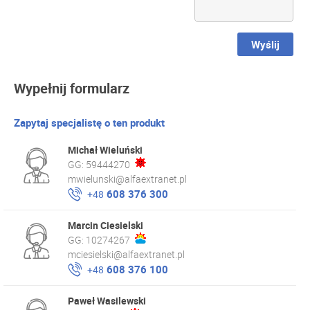
Wyślij
Wypełnij formularz
Zapytaj specjalistę o ten produkt
Michał Wieluński
GG:
59444270
mwielunski@alfaextranet.pl
608 376 300
+48
Marcin Ciesielski
GG:
10274267
mciesielski@alfaextranet.pl
608 376 100
+48
Paweł Wasilewski