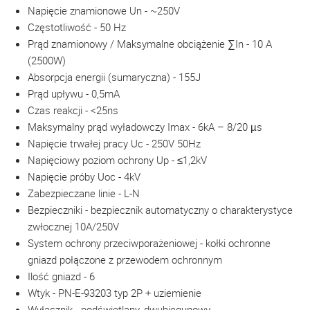
Napięcie znamionowe Un - ~250V
Częstotliwość - 50 Hz
Prąd znamionowy / Maksymalne obciążenie ∑In - 10 A
(2500W)
Absorpcja energii (sumaryczna) - 155J
Prąd upływu - 0,5mA
Czas reakcji - <25ns
Maksymalny prąd wyładowczy Imax - 6kA – 8/20 µs
Napięcie trwałej pracy Uc - 250V 50Hz
Napięciowy poziom ochrony Up - ≤1,2kV
Napięcie próby Uoc - 4kV
Zabezpieczane linie - L-N
Bezpieczniki - bezpiecznik automatyczny o charakterystyce
zwłocznej 10A/250V
System ochrony przeciwporażeniowej - kołki ochronne
gniazd połączone z przewodem ochronnym
Ilość gniazd - 6
Wtyk - PN-E-93203 typ 2P + uziemienie
Wyłącznik - podświetlany, dwubiegunowy