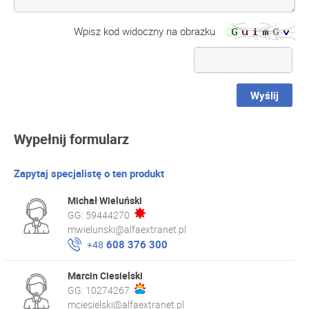
Wpisz kod widoczny na obrazku
Wyślij
Wypełnij formularz
Zapytaj specjalistę o ten produkt
Michał Wieluński
GG:
59444270
mwielunski@alfaextranet.pl
608 376 300
+48
Marcin Ciesielski
GG:
10274267
mciesielski@alfaextranet.pl