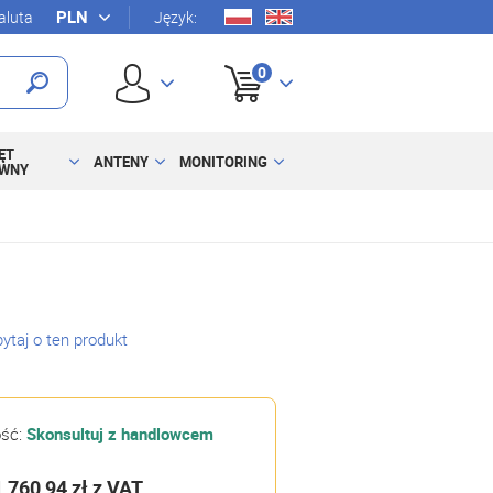
luta
Język:
0
ĘT
ANTENY
MONITORING
YWNY
ytaj o ten produkt
ość:
Skonsultuj z handlowcem
1 760,94 zł
z VAT