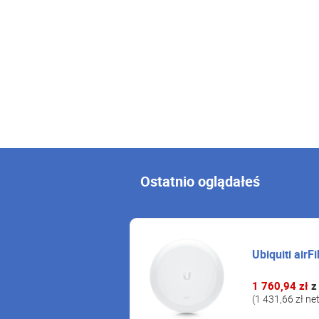
Ostatnio oglądałeś
Ubiquiti airF
1 760,94 zł
z
(1 431,66 zł ne