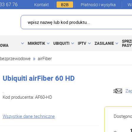
33 67 76
Kontakt
B2B
Płatności i wysyłka
Wa
SPRZ
MIKROTIK
UBIQUITI
IPTV
ZASILANIE
DOWA
PAS
 bezprzewodowe
airFiber
Ubiquiti airFiber 60 HD
.
Zap
Kod producenta:
AF60-HD
Wszystkie dane techniczne
Dostępn