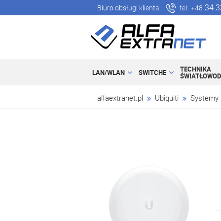
34 3
Biuro obsługi klienta:
tel:
+48
TECHNIKA
LAN/WLAN
SWITCHE
ŚWIATŁOWO
alfaextranet.pl
Ubiquiti
Systemy