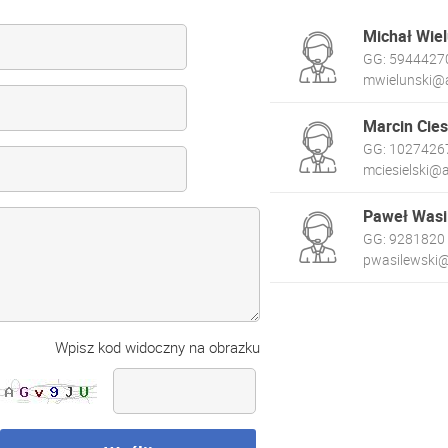
Michał Wiel
GG:
5944427
mwielunski@a
Marcin Cies
GG:
1027426
mciesielski@a
Paweł Wasi
GG:
9281820
pwasilewski@
Wpisz kod widoczny na obrazku