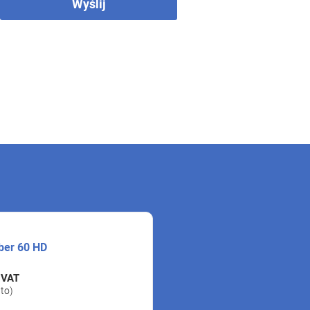
Wyślij
iber 60 HD
 VAT
tto)