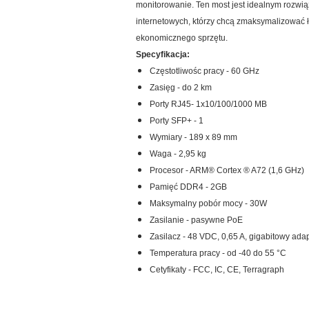
monitorowanie. Ten most jest idealnym rozwi
internetowych, którzy chcą zmaksymalizować
ekonomicznego sprzętu.
Specyfikacja:
Częstotliwośc pracy - 60 GHz
Zasięg - do 2 km
Porty RJ45- 1x10/100/1000 MB
Porty SFP+ - 1
Wymiary - 189 x 89 mm
Waga - 2,95 kg
Procesor - ARM® Cortex ® A72 (1,6 GHz)
Pamięć DDR4 - 2GB
Maksymalny pobór mocy - 30W
Zasilanie - pasywne PoE
Zasilacz - 48 VDC, 0,65 A, gigabitowy ada
Temperatura pracy - od -40 do 55 °C
Cetyfikaty - FCC, IC, CE, Terragraph