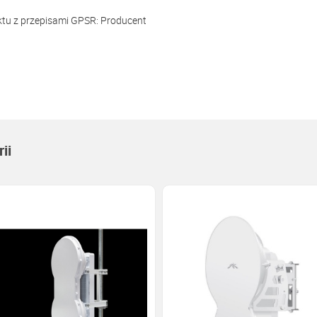
ktu z przepisami GPSR:
Producent
ii