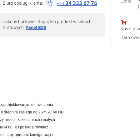
Cena:
34 333 67 76
Biuro obsługi klienta:
+48
(
Zakupy hurtowe - Kupuj ten produkt w cenach
hurtowych:
Panel B2B
Koszt prz
Darmowa 
z zaprojektowanym do tworzenia
) o średnim zasięgu do 2 km. AF60 HD
y niskich zakłóceniach i małych
ły AF60 HD posiada również
th, aby uprościć konfigurację i