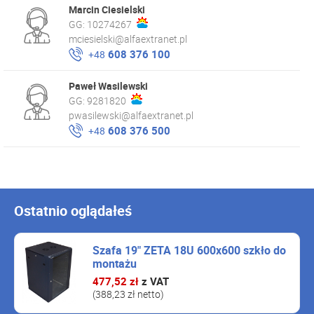
Marcin Ciesielski
GG:
10274267
mciesielski@alfaextranet.pl
608 376 100
+48
Paweł Wasilewski
GG:
9281820
pwasilewski@alfaextranet.pl
608 376 500
+48
Ostatnio oglądałeś
Szafa 19" ZETA 18U 600x600 szkło do
montażu
477,52 zł
z VAT
(388,23 zł netto)