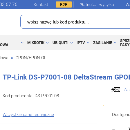
33 67 76
Kontakt
B2B
Płatności i wysyłka
Wa
SPRZ
MIKROTIK
UBIQUITI
IPTV
ZASILANIE
DOWA
PAS
dowa
GPON/EPON OLT
TP-Link DS-P7001-08 DeltaStream GPON
.
Zap
Kod producenta:
DS-P7001-08
Wszystkie dane techniczne
Dostępn