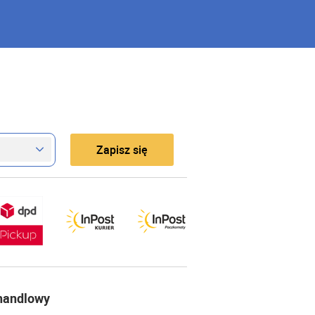
Zapisz się
 handlowy