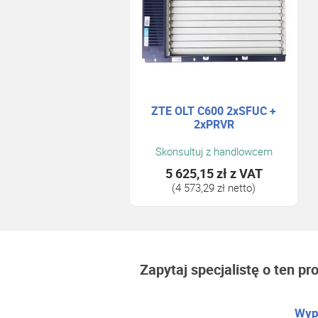
ZTE OLT C600 2xSFUC +
2xPRVR
Skonsultuj z handlowcem
5 625,15 zł
z VAT
(4 573,29 zł netto)
Zapytaj specjalistę o ten pr
Wype