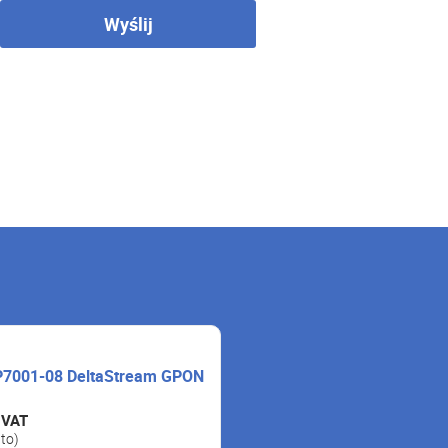
Wyślij
P7001-08 DeltaStream GPON
 VAT
tto)