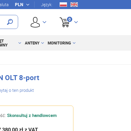
luta
Język:
0
ĘT
ANTENY
MONITORING
YWNY
 OLT 8-port
ytaj o ten produkt
ość:
Skonsultuj z handlowcem
7 380,00 zł
z VAT