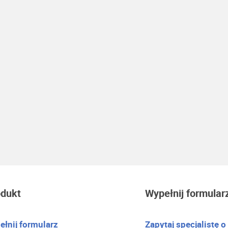
odukt
Wypełnij formular
łnij formularz
Zapytaj specjalistę o