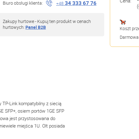
Cena:
34 333 67 76
Biuro obsługi klienta:
+48
(
Zakupy hurtowe - Kupuj ten produkt w cenach
hurtowych:
Panel B2B
Koszt prz
Darmowa 
 TP-Link kompatybilny z siecią
GE SFP+, osiem portów 1GE SFP
udowa jest przystosowana do
iewiele miejśca 1U. Olt posiada