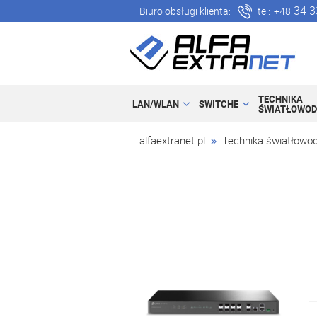
34 3
Biuro obsługi klienta:
tel:
+48
TECHNIKA
LAN/WLAN
SWITCHE
ŚWIATŁOWO
alfaextranet.pl
Technika światłowo