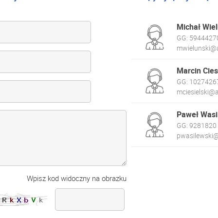
Michał Wiel
GG:
5944427
mwielunski@a
Marcin Cies
GG:
1027426
mciesielski@a
Paweł Wasi
GG:
9281820
pwasilewski@
Wpisz kod widoczny na obrazku