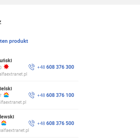
z
 ten produkt
uński
608 376 300
+48
0
lfaextranet.pl
ielski
608 376 100
+48
7
lfaextranet.pl
lewski
608 376 500
+48
alfaextranet.pl