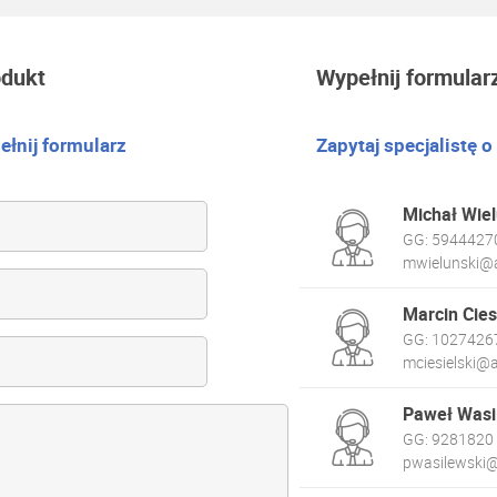
odukt
Wypełnij formular
łnij formularz
Zapytaj specjalistę o
Michał Wiel
GG:
5944427
mwielunski@a
Marcin Cies
GG:
1027426
mciesielski@a
Paweł Wasi
GG:
9281820
pwasilewski@