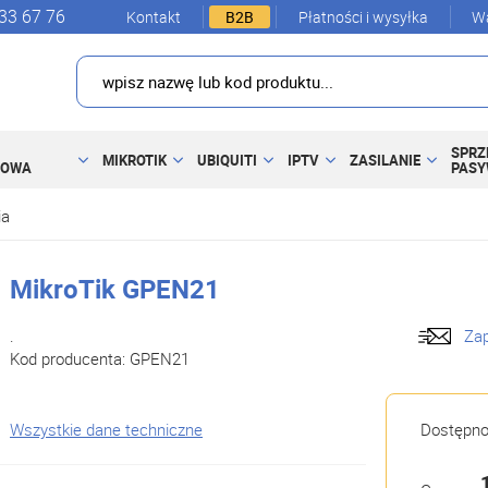
33 67 76
Kontakt
B2B
Płatności i wysyłka
Wa
SPRZ
MIKROTIK
UBIQUITI
IPTV
ZASILANIE
DOWA
PAS
ia
MikroTik GPEN21
.
Zap
Kod producenta:
GPEN21
Wszystkie dane techniczne
Dostępn