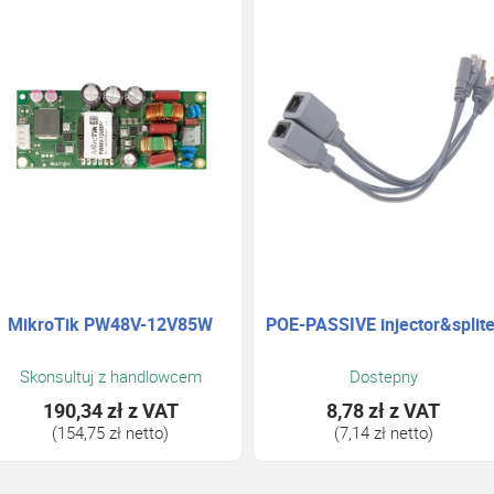
MikroTik PW48V-12V85W
POE-PASSIVE injector&splite
Skonsultuj z handlowcem
Dostepny
190,34 zł
z VAT
8,78 zł
z VAT
(154,75 zł netto)
(7,14 zł netto)