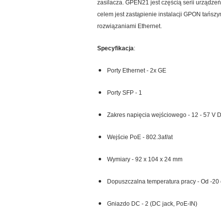
zasilacza. GPEN21 jest częścią serii urządzeń
celem jest zastąpienie instalacji GPON tańszy
rozwiązaniami Ethernet.
Specyfikacja
:
Porty Ethernet - 2x GE
Porty SFP - 1
Zakres napięcia wejściowego - 12 - 57 V 
Wejście PoE - 802.3af/at
Wymiary - 92 x 104 x 24 mm
Dopuszczalna temperatura pracy - Od -20 
Gniazdo DC - 2 (DC jack, PoE-IN)