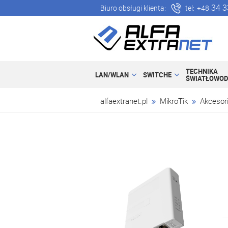
34 3
Biuro obsługi klienta:
tel:
+48
TECHNIKA
LAN/WLAN
SWITCHE
ŚWIATŁOWO
alfaextranet.pl
MikroTik
Akcesor