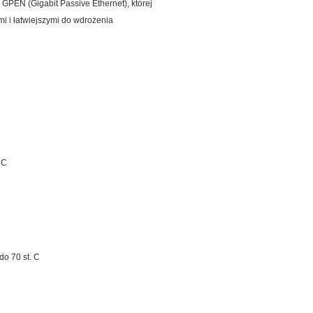
 GPEN (Gigabit Passive Ethernet), której
mi i łatwiejszymi do wdrożenia
DC
do 70 st. C