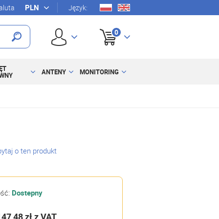
luta
Język:
0
ĘT
ANTENY
MONITORING
YWNY
ytaj o ten produkt
ość:
Dostepny
147,48 zł
z VAT