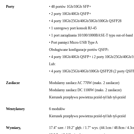
•
Porty
48 portów 1Gb/10Gb SFP+
•
2 porty 10Gb/40Gb QSFP+
•
4 porty 10Gb/25Gb/40Gb/50Gb/100Gb QSFP28
•
1 szeregowy port konsoli RJ-45
•
1 port zarządzania 10/100/1000BASE-T typu out-of-band
•
Port pamięci Micro-USB Type A
Obsługiwane konfiguracje portów QSFP
:
•
4 porty 10Gb/40Gb QSFP+ i 2 porty 10Gb/25Gb/40Gb
Lub:
•
4 porty 10Gb/25Gb/40Gb/100Gb QSFP28 (2 porty QSFP
Zasilacze
Modularny zasilacz AC 770W (maks. 2 zasilacze)
Modularny zasilacz DC 1100W (maks. 2 zasilacze)
Kierunek przepływu powietrza przód-tył lub tył-przód
Wentylatory
6 modułów
Kierunek przepływu powietrza przód-tył lub tył-przód
Wymiary,
17.4" szer. / 19.2" głęb. / 1.7" wys. (44.1cm / 48.8cm / 4.3