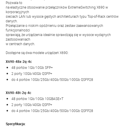
Pozwala to
na elastyczne stosowanie przełączników ExtremeSwitching X690 w
korporacyjnych
sieciach LAN lub wysoce gęstych architekturach typu Top-of-Rack centrów
danych.
Przełączanie o niskim opóźnieniu oraz zestaw zaawansowanych
funkcjonalności
sprawiają, że urządzenia idealnie sprawdzają się w wysoce wydajnych
zastosowaniach
w centrach danych.
Dostępne są dwa modele urządzeń X690:
X690-48x-2q-4c
48 portów 1Gb/10Gb SFP+
2 porty 10Gb/40Gb QSFP+
do 4 portów 10Gb/25Gb/40Gb/50Gb/100Gb QSFP28
X690-48t-2q-4c
48 portów 1Gb/10Gb 10GBASE=T
2 porty 10Gb/40Gb QSFP+
do 4 portów 10Gb/25Gb/40Gb/50Gb/100Gb QSFP28
Specyfikacja: