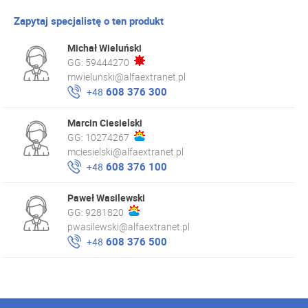
Zapytaj specjalistę o ten produkt
Michał Wieluński
GG:
59444270
mwielunski@alfaextranet.pl
608 376 300
+48
Marcin Ciesielski
GG:
10274267
mciesielski@alfaextranet.pl
608 376 100
+48
Paweł Wasilewski
GG:
9281820
pwasilewski@alfaextranet.pl
608 376 500
+48