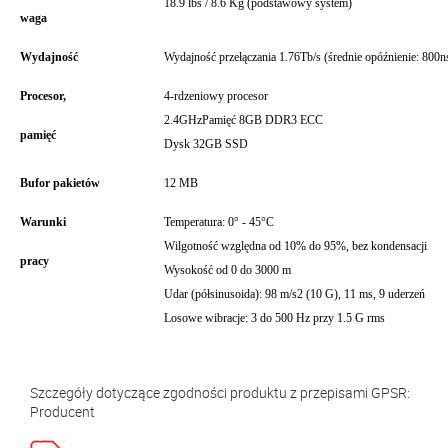
18.9 lbs / 8.6 Kg (podstawowy system)
waga
Wydajność
Wydajność przełączania 1.76Tb/s (średnie opóźnienie: 800n
Procesor,
4-rdzeniowy procesor
2.4GHzPamięć 8GB DDR3 ECC
pamięć
Dysk 32GB SSD
Bufor pakietów
12 MB
Warunki
Temperatura: 0° - 45°C
Wilgotność względna od 10% do 95%, bez kondensacji
pracy
Wysokość od 0 do 3000 m
Udar (półsinusoida): 98 m/s2 (10 G), 11 ms, 9 uderzeń
Losowe wibracje: 3 do 500 Hz przy 1.5 G rms
Szczegóły dotyczące zgodności produktu z przepisami GPSR:
Producent