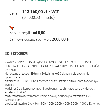
Dostępność:
Skonsultuj z handlowcem
113 160,00 zł
z VAT
Cena:
(92 000,00 zł netto)
od 0,00
Koszt przesyłki:
2000,00 zł
Darmowa dostawa od kwoty
Opis produktu
ZAAWANSOWANE PRZEŁĄCZNIKI 10GB TYPU LEAF O DUŻEJ LICZBIE
PORTÓW, PRZEZNACZONE DLA KORPORACYJNYCH SIECI LAN I CENTRÓW
DANYCH
Na rodzinę urządzeń ExtremeSwitching X690 składają się specjalnie
opracowane
przełączniki 10Gb/100Gb Ethernet o dużej liczbie portów, które zapewniają
wysoką
wydajność dla korporacyjnych i dostępnych w chmurze centrów danych.
Przełącznik X690
może zaoferować w ramach kompaktowej obudowy o rozmiarze 1RU
szeroką gamę
prędkości interfejsów, w tym 1Gb, 10Gb, 25Gb, 40Gb, 50Gb i 100Gb Ethernet.