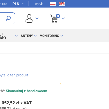
luta
Język:
0
ĘT
ANTENY
MONITORING
YWNY
ytaj o ten produkt
ość:
Skonsultuj z handlowcem
1 052,52 zł
z VAT
855,71 zł netto)