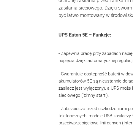
ochronę zasilania przed zanikami na
zasilania sieciowego. Dzięki swo
być łatwo montowany w środowisk
UPS Eaton 5E – Funkcje:
- Zapewnia pracę przy zapadach napię
napięcia dzięki automatycznej regulacj
- Gwarantuje dostępność baterii w dow
akumulatorów 5E są nieustannie doła
zasilacz jest wyłączony), a UPS może
sieciowego (‘zimny start’).
- Zabezpiecza przed uszkodzeniami poc
telefonicznych: modele USB zasilacz
przeciwprzepięciową linii danych (Inter