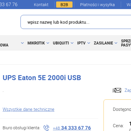
33 67 76
Kontakt
B2B
Płatności i wysyłka
Wa
SPRZ
MIKROTIK
UBIQUITI
IPTV
ZASILANIE
DOWA
PAS
UPS Eaton 5E 2000i USB
.
Zap
Wszystkie dane techniczne
Dostępn
Cena:
34 333 67 76
Biuro obsługi klienta:
+48
(