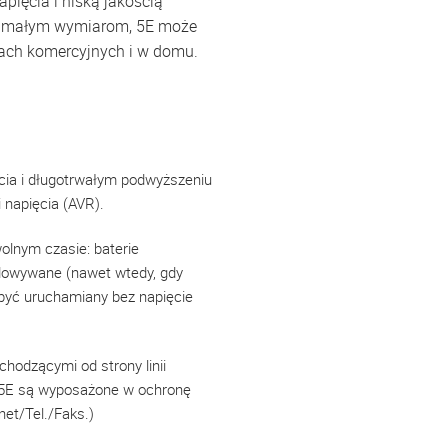
pięcia i niską jakością
im małym wymiarom, 5E może
ach komercyjnych i w domu.
cia i długotrwałym podwyższeniu
i napięcia (AVR).
olnym czasie: baterie
dowywane (nawet wtedy, gdy
 być uruchamiany bez napięcie
hodzącymi od strony linii
y 5E są wyposażone w ochronę
net/Tel./Faks.)