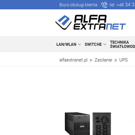
34 3
Biuro obsługi klienta:
tel:
+48
TECHNIKA
LAN/WLAN
SWITCHE
ŚWIATŁOWO
alfaextranet.pl
Zasilanie
UPS