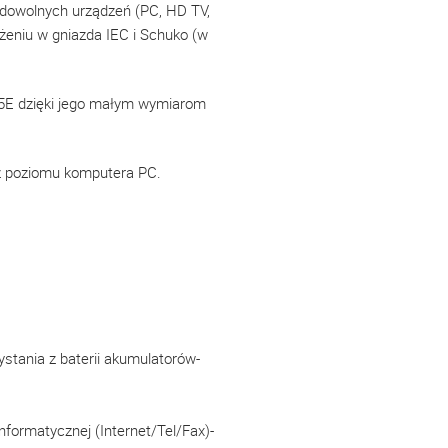
 dowolnych urządzeń (PC, HD TV,
eniu w gniazda IEC i Schuko (w
a 5E dzięki jego małym wymiarom
 z poziomu komputera PC.
stania z baterii akumulatorów-
informatycznej (Internet/Tel/Fax)-