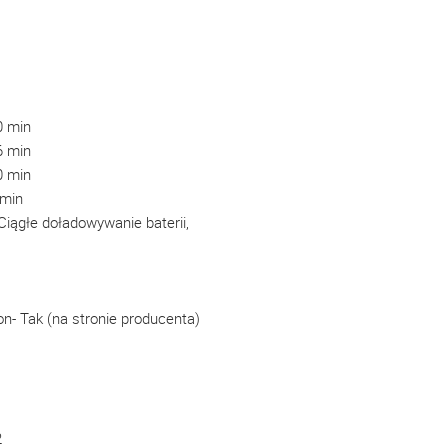
0 min
6 min
0 min
 min
iągłe doładowywanie baterii,
 Tak (na stronie producenta)
2