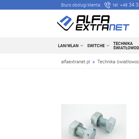
34 3
Biuro obsługi klienta:
tel:
+48
TECHNIKA
LAN/WLAN
SWITCHE
ŚWIATŁOWO
alfaextranet.pl
Technika światłowo