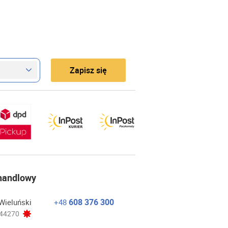
Zapisz się
 handlowy
608 376 300
Wieluński
+48
44270