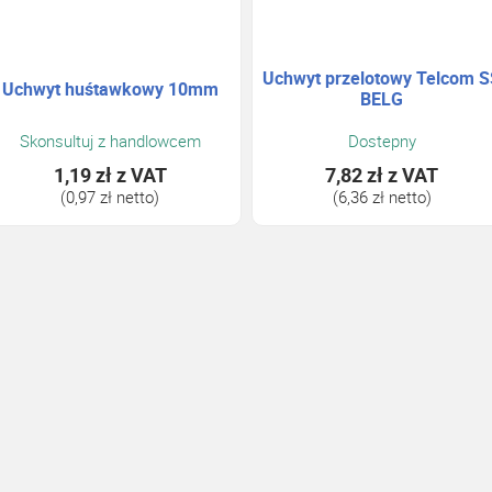
Uchwyt przelotowy Telcom 
Uchwyt huśtawkowy 10mm
BELG
Skonsultuj z handlowcem
Dostepny
1,19 zł
z VAT
7,82 zł
z VAT
(0,97 zł netto)
(6,36 zł netto)