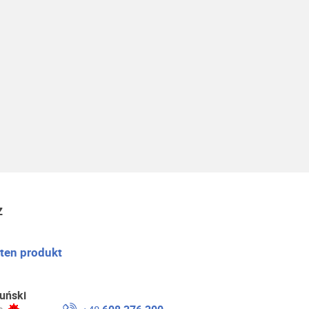
z
 ten produkt
uński