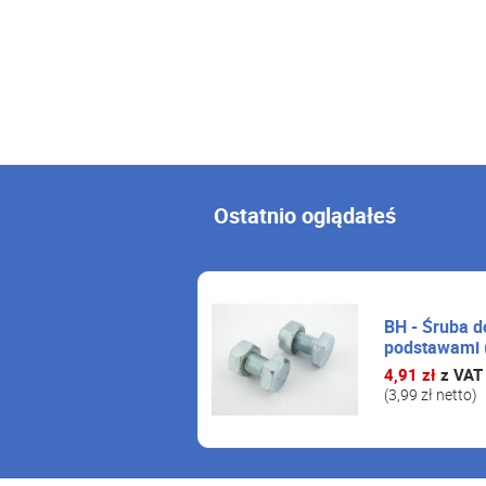
Ostatnio oglądałeś
BH - Śruba d
podstawami (
4,91 zł
z VAT
(3,99 zł netto)