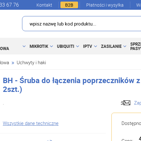
33 67 76
Kontakt
B2B
Płatności i wysyłka
Wa
SPRZ
MIKROTIK
UBIQUITI
IPTV
ZASILANIE
DOWA
PAS
dowa
Uchwyty i haki
BH - Śruba do łączenia poprzeczników z
2szt.)
.
Zap
Wszystkie dane techniczne
Dostępn
Cena: