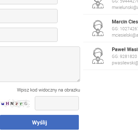
GG:
5944427
mwielunski@a
Marcin Cies
GG:
1027426
mciesielski@a
Paweł Wasi
GG:
9281820
pwasilewski@
Wpisz kod widoczny na obrazku
Wyślij