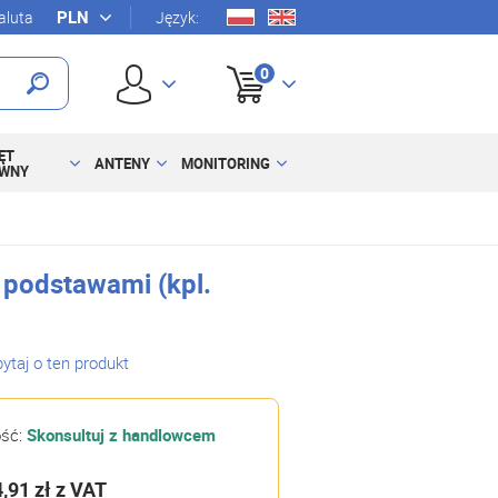
luta
Język:
0
ĘT
ANTENY
MONITORING
YWNY
 podstawami (kpl.
ytaj o ten produkt
ość:
Skonsultuj z handlowcem
4,91 zł
z VAT