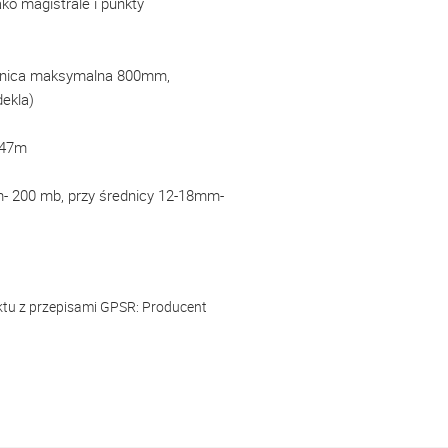
o magistrale i punkty
ednica maksymalna 800mm,
ekla)
,47m
m- 200 mb, przy średnicy 12-18mm-
ktu z przepisami GPSR:
Producent