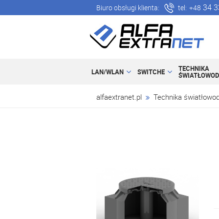
34 3
Biuro obsługi klienta:
tel:
+48
TECHNIKA
LAN/WLAN
SWITCHE
ŚWIATŁOWO
alfaextranet.pl
Technika światłowo