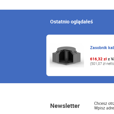
Ostatnio oglądałeś
Zasobnik ka
616,32 zł
z V
(501,07 zł nett
Chcesz ot
Newsletter
Wpisz adre