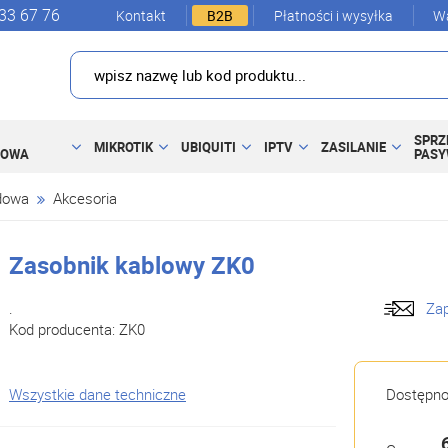
33 67 76
Kontakt
B2B
Płatności i wysyłka
Wa
SPRZ
MIKROTIK
UBIQUITI
IPTV
ZASILANIE
DOWA
PAS
dowa
Akcesoria
Zasobnik kablowy ZK0
.
Zap
Kod producenta:
ZK0
Wszystkie dane techniczne
Dostępn