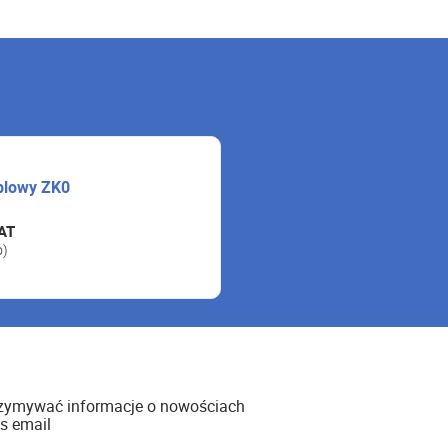
blowy ZK0
AT
o)
rzymywać informacje o nowościach
s email