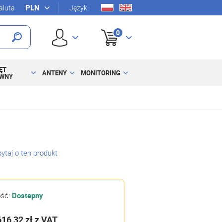
luta
Język:
0
ĘT
ANTENY
MONITORING
YWNY
ytaj o ten produkt
ość:
Dostepny
616,32 zł
z VAT