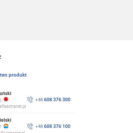
z
 ten produkt
uński
608 376 300
+48
0
lfaextranet.pl
ielski
608 376 100
+48
7
lfaextranet.pl