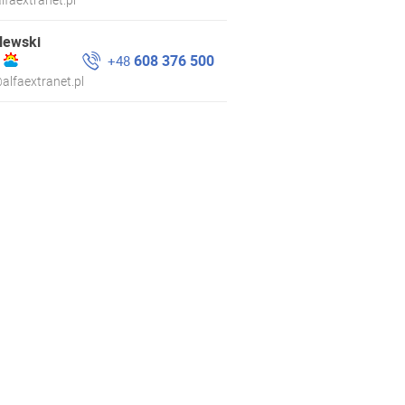
lewski
608 376 500
+48
alfaextranet.pl