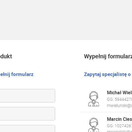
odukt
Wypełnij formular
łnij formularz
Zapytaj specjalistę o
Michał Wiel
GG:
5944427
mwielunski@a
Marcin Cies
GG:
1027426
mciesielski@a