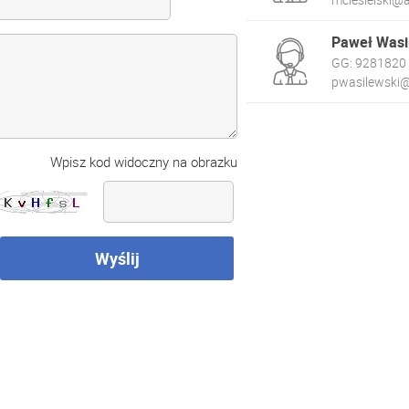
Paweł Wasi
GG:
9281820
pwasilewski@
Wpisz kod widoczny na obrazku
Wyślij