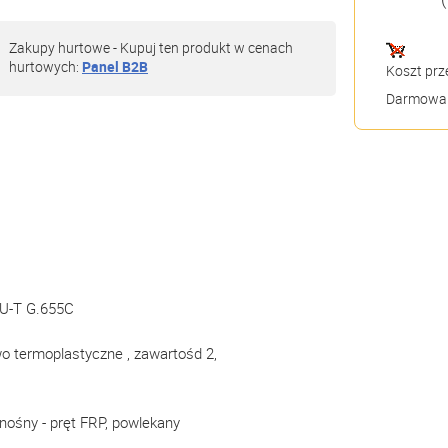
Zakupy hurtowe - Kupuj ten produkt w cenach
hurtowych:
Panel B2B
Koszt prz
Darmowa 
ITU-T G.655C
wo termoplastyczne , zawartośd 2,
 nośny - pręt FRP, powlekany