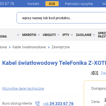
33 67 76
Kontakt
B2B
Płatności i wysyłka
Wa
SPRZ
MIKROTIK
UBIQUITI
IPTV
ZASILANIE
DOWA
PAS
dowa
Kable światłowodowe
Zewnętrzne
Kabel światłowodowy TeleFonika Z-XOTK
.
Zap
Wszystkie dane techniczne
Dostępn
Cena:
34 333 67 76
Biuro obsługi klienta:
+48
(