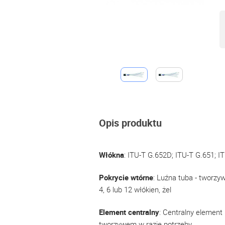
Opis produktu
Włókna
: ITU-T G.652D; ITU-T G.651; 
Pokrycie wtórne
: Luźna tuba - tworzy
4, 6 lub 12 włókien, żel
Element centralny
: Centralny element
tworzywem w razie potrzeby