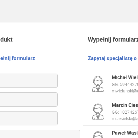
odukt
Wypełnij formular
łnij formularz
Zapytaj specjalistę o
Michał Wiel
GG:
5944427
mwielunski@a
Marcin Cies
GG:
1027426
mciesielski@a
Paweł Wasi