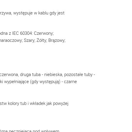
rzywa, występuje w kablu gdy jest
odna z IEC 60304: Czerwony;
omaraoczowy; Szary; Żółty; Brązowy;
czerwona, druga tuba - niebieska, pozostałe tuby -
ki wypełniające (gdy występują) - czarne
stw kolory tub i wkładek jak powyżej
aśma pęczniejąca pod wpływem