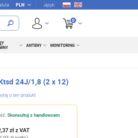
luta
Język:
0
ĘT
ANTENY
MONITORING
YWNY
tsd 24J/1,8 (2 x 12)
ytaj o ten produkt
ość:
Skonsultuj z handlowcem
2,37 zł
z VAT
1,93 zł netto)