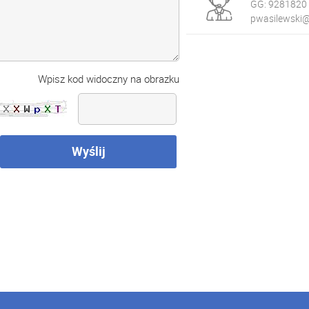
GG:
9281820
pwasilewski@
Wpisz kod widoczny na obrazku
Wyślij