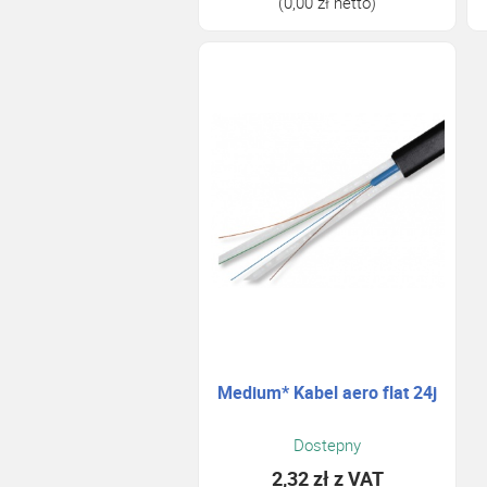
(0,00 zł netto)
Medium* Kabel aero flat 24j
Dostepny
2,32 zł
z VAT