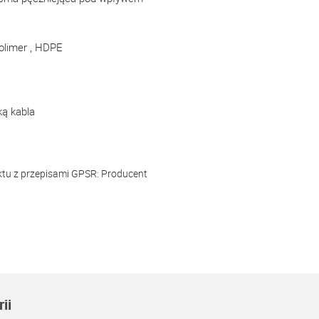
olimer , HDPE
ką kabla
ktu z przepisami GPSR:
Producent
ii