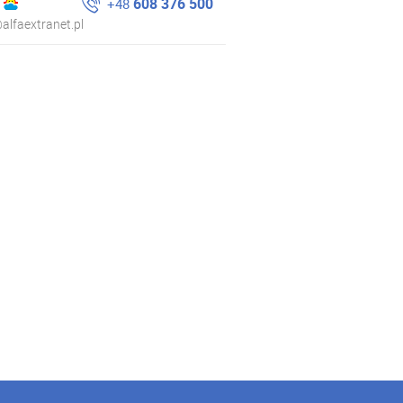
608 376 500
+48
alfaextranet.pl