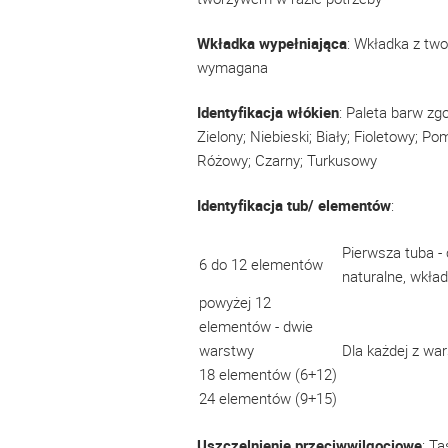
Wkładka wypełniająca
: Wkładka z two
wymagana
Identyfikacja włókien
: Paleta barw zg
Zielony; Niebieski; Biały; Fioletowy; P
Różowy; Czarny; Turkusowy
Identyfikacja tub/ elementów
:
Pierwsza tuba - 
6 do 12 elementów
naturalne, wkład
powyżej 12
elementów - dwie
warstwy
Dla każdej z war
18 elementów (6+12)
24 elementów (9+15)
Uszczelnienie przeciwwilgociowe
: T