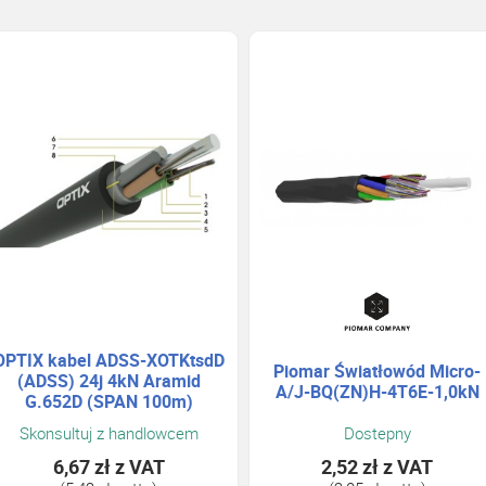
OPTIX kabel ADSS-XOTKtsdD
Piomar Światłowód Micro-
(ADSS) 24j 4kN Aramid
A/J-BQ(ZN)H-4T6E-1,0kN
G.652D (SPAN 100m)
Skonsultuj z handlowcem
Dostepny
6,67 zł
z VAT
2,52 zł
z VAT