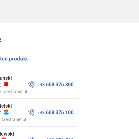
z
 ten produkt
uński
608 376 300
+48
0
lfaextranet.pl
ielski
608 376 100
+48
7
lfaextranet.pl
lewski