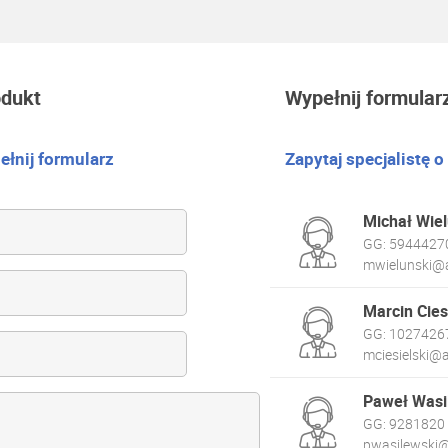
odukt
Wypełnij formular
łnij formularz
Zapytaj specjalistę o
Michał Wiel
GG:
5944427
mwielunski@a
Marcin Cies
GG:
1027426
mciesielski@a
Paweł Wasi
GG:
9281820
pwasilewski@