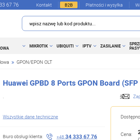
33 67 76
Kontakt
B2B
Płatności i wysyłka
Wa
SPRZ
MIKROTIK
UBIQUITI
IPTV
ZASILANIE
DOWA
PAS
dowa
GPON/EPON OLT
Huawei GPBD 8 Ports GPON Board (SFP 
.
Zap
Wszystkie dane techniczne
Dostępn
Cena:
34 333 67 76
Biuro obsługi klienta:
+48
(