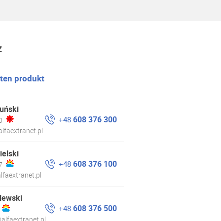
z
 ten produkt
uński
608 376 300
+48
0
lfaextranet.pl
ielski
608 376 100
+48
7
lfaextranet.pl
lewski
608 376 500
+48
alfaextranet.pl