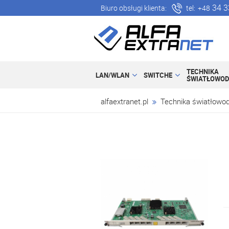
34 3
Biuro obsługi klienta:
tel:
+48
TECHNIKA
LAN/WLAN
SWITCHE
ŚWIATŁOWO
alfaextranet.pl
Technika światłowo