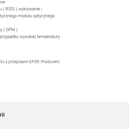
zne
( RSSI ) wykrywanie i
optycznego modułu optycznego
j ( OPM )
przypadku wysokiej temperatury
ktu z przepisami GPSR:
Producent
ii