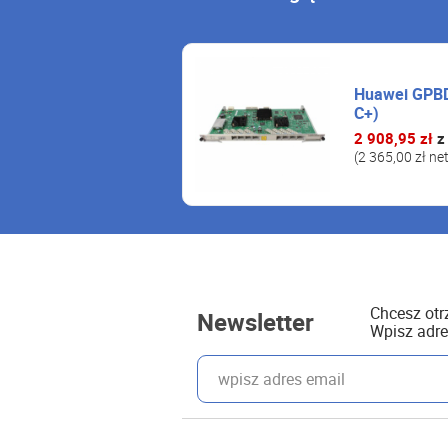
Huawei GPBD
C+)
2 908,95 zł
z
(2 365,00 zł ne
Chcesz ot
Newsletter
Wpisz adre
wpisz adres email