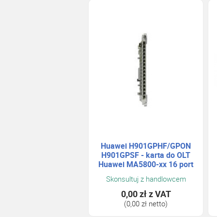
Huawei H901GPHF/GPON
H901GPSF - karta do OLT
Huawei MA5800-xx 16 port
1Gb GPON
Skonsultuj z handlowcem
0,00 zł
z VAT
(0,00 zł netto)