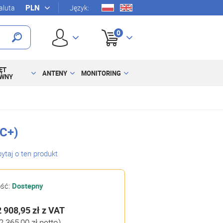
luta
Język:
0
ĘT
ANTENY
MONITORING
YWNY
C+)
ytaj o ten produkt
ość:
Dostepny
2 908,95 zł
z VAT
2 365,00 zł netto)