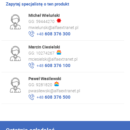
Zapytaj specjalistę o ten produkt
Michał Wieluński
GG:
59444270
mwielunski@alfaextranet.pl
608 376 300
+48
Marcin Ciesielski
GG:
10274267
mciesielski@alfaextranet.pl
608 376 100
+48
Paweł Wasilewski
GG:
9281820
pwasilewski@alfaextranet.pl
608 376 500
+48