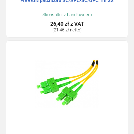
FIBRAIN patchcord SC/APC-SC/UPC 1m SX
Skonsultuj z handlowcem
26,40 zł
z VAT
(21,46 zł netto)