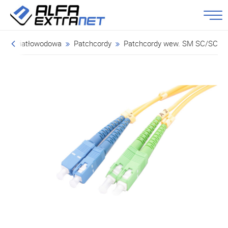
ika światłowodowa
Patchcordy
Patchcordy wew. SM SC/SC