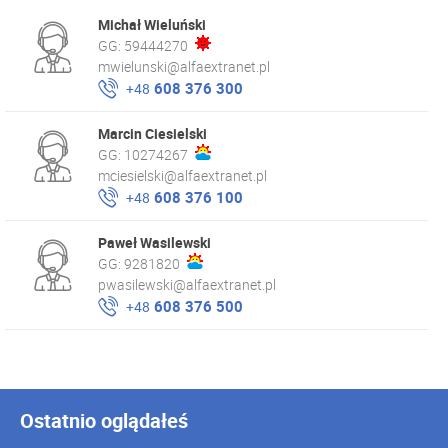
Michał Wieluński
GG:
59444270
mwielunski@alfaextranet.pl
608 376 300
+48
Marcin Ciesielski
GG:
10274267
mciesielski@alfaextranet.pl
608 376 100
+48
Paweł Wasilewski
GG:
9281820
pwasilewski@alfaextranet.pl
608 376 500
+48
Ostatnio oglądałeś