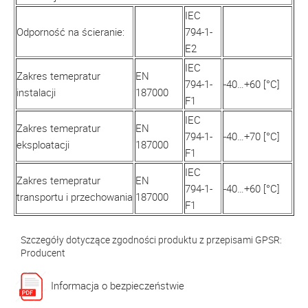
IEC
Odporność na ścieranie:
794-1-
E2
IEC
Zakres temepratur
EN
794-1-
-40…+60 [°C]
instalacji
187000
F1
IEC
Zakres temepratur
EN
794-1-
-40…+70 [°C]
eksploatacji
187000
F1
IEC
Zakres temepratur
EN
794-1-
-40…+60 [°C]
transportu i przechowania
187000
F1
Szczegóły dotyczące zgodności produktu z przepisami GPSR:
Producent
Informacja o bezpieczeństwie