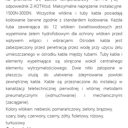
odpowiednik Z-XOTKtsd. Maksymalne naprężenie instalacyjne:
1500N-3000N. Wszystkie włókna i tuby kabla posiadają
kodowanie barwne zgodnie z standardem kodowania. Każda
tuba zawierająca do 12 włókien światłowodowych jest
wypełniona żelem hydrofobowym dla ochrony włókien przed
wpływem wilgoci i wibracjami. Ośrodek kabla jest
zabezpieczony przed penetracją przez wodę przy użyciu żelu
umieszczanego w ośrodku kabla między tubami. Tuby kabla i
elementy wypełniające są skręcone wokół centralnego
elementu wytrzymałościowego. Dwie nitki zatopione w
płaszczu służą do ułatwienia zdejmowania powłoki
zewnętrznej kabla. Kable są przeznaczone do instalacji w
kanalizacji teletechnicznej pierwotnej i wtórnej metodami
pneumatycznymi (wdmuchiwanie) i mechanicznymi
(zaciąganie).
Kolory włókien: niebieski, pomarańczowy, zielony, brązowy,
szary, biały, czerwony, czarny, żółty, fioletowy, różowy,
turkusowy.