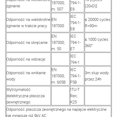
187000,
794-1-
zginanie
(20xD)]
m. 507
E6
IEC
Odporność na wielokrotne
EN
≤ 20000 cycles
794-1-
zginanie w trakcie pracy
187000
R=90m
E8
EN
IEC
≤ 1000 cycles
Odporność na skręcanie:
187000,
794-1-
360°
m. 50
E7
IEC
Odporność na wibracje:
794-1
EN
IEC
Odporność na wnikanie
3m słup wody
187000,
794-1-
wody
przez 24h
m. 605B
F5B
Wytrzymałość
ITU-T
dielektryczna płaszcza
Rec.
zewnętrznego:
K25
Odporność płaszcza zewnętrznego na napięcie elektryczne
nie mniejsze niż 9kV AC