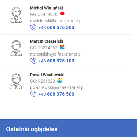
Michał Wieluński
GG:
59444270
mwielunski@alfaextranet.pl
608 376 300
+48
Marcin Ciesielski
GG:
10274267
mciesielski@alfaextranet.pl
608 376 100
+48
Paweł Wasilewski
GG:
9281820
pwasilewski@alfaextranet.pl
608 376 500
+48
Ostatnio oglądałeś