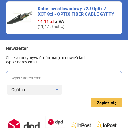
Kabel swiatlowodowy 72J Optix Z-
XOTKtd - OPTIX FIBER CABLE GYFTY
(Z-XOTKtd) 72 x 9/125 ITU Fujikura
14,11 zł
z VAT
G.652D 1.5kN
(11,47 zł netto)
Newsletter
Chcesz otrzymywać informacje o nowościach
Wpisz adres email
wpisz adres email
Zapisz się