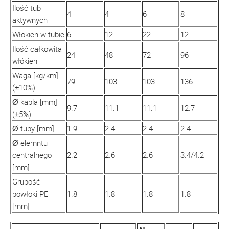
Ilość tub
4
4
6
8
aktywnych
Włokien w tubie
6
12
22
12
Ilość całkowita
24
48
72
96
włókien
Waga [kg/km]
79
103
103
136
(±10%)
Ø kabla [mm]
9.7
11.1
11.1
12.7
(±5%)
Ø tuby [mm]
1.9
2.4
2.4
2.4
Ø elemntu
centralnego
2.2
2.6
2.6
3.4/4.2
[mm]
Grubość
powłoki PE
1.8
1.8
1.8
1.8
[mm]