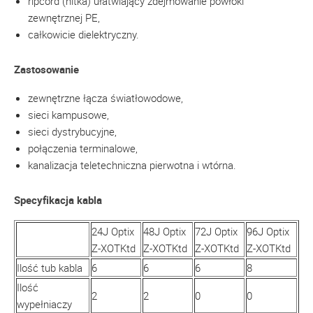
ripcord (nitka) ułatwiający zdejmowanie powłoki
zewnętrznej PE,
całkowicie dielektryczny.
Zastosowanie
zewnętrzne łącza światłowodowe,
sieci kampusowe,
sieci dystrybucyjne,
połączenia terminalowe,
kanalizacja teletechniczna pierwotna i wtórna.
Specyfikacja kabla
24J Optix
48J Optix
72J Optix
96J Optix
Z-XOTKtd
Z-XOTKtd
Z-XOTKtd
Z-XOTKtd
Ilość tub kabla
6
6
6
8
Ilość
2
2
0
0
wypełniaczy