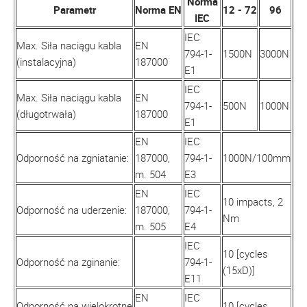
Norma
Parametr
Norma EN
12 - 72
96
IEC
IEC
Max. Siła naciągu kabla
EN
794-1-
1500N
3000N
(instalacyjna)
187000
E1
IEC
Max. Siła naciągu kabla
EN
794-1-
500N
1000N
(długotrwała)
187000
E1
EN
IEC
Odporność na zgniatanie:
187000,
794-1-
1000N/100mm
m. 504
E3
EN
IEC
10 impacts, 2
Odporność na uderzenie:
187000,
794-1-
Nm
m. 505
E4
IEC
10 [cycles
Odporność na zginanie:
794-1-
(15xD)]
E11
EN
IEC
Odporność na wielokrotne
10 [cycles