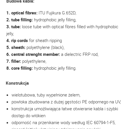
Budowa kabla:
1. optical fibres:
ITU Fujikura G.652D,
2. tube filling:
hydrophobic jelly filling,
3. tube:
loose tube with optical fibres filled with hydrophobic
jelly,
4. rip cords
for sheath ripping
5. sheath:
polyethylene (black),
6. central strenght member:
a dielectric FRP rod,
7. filler:
polyethylene,
8. core filling:
hydrophobic jelly filling.
Konstrukcja
wielotubowa, tuby wypełnione żelem,
powłoka zbudowana z dużej gęstości PE odpornego na UV,
konstrukcja umożliwiająca łatwe otwieranie kabla i szybki
dostęp do włókien
odporność na przenikanie wody według IEC 60794-1-F5,