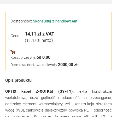
Dostępność:
Skonsultuj z handlowcem
14,11 zł
z VAT
Cena:
(11,47 zł netto)
od 0,00
Koszt przesyłki:
2000,00 zł
Darmowa dostawa od kwoty
Opis produktu
OPTIX kabel Z-XOTKtd (GYFTY):
lekka konstrukcja
wielotubowa, duża giętkość i odporność na przeciąganie,
centralny element wzmacniający, żel i konstrukcja blokująca
wodę (WB), całkowicie dielektryczny, powłoka PE – odporność
na promienie UV, zakres temperaturowy -40…+70 [°C] -