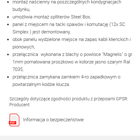
montaż naścienny na poszczególnych kondygnacjach
budynku,
umożliwia montaż splliterów Steel Box,
panel z miejscem na tacki spawów i komutację (12x SC
Simplex ) jest demontowany,
obok panelu wydzielone miejsce na zapas kabli klienckich i
pionowych,
przełącznica wykonana z blachy o powłoce "Magnelis" o gr.
1mm pomalowana proszkowo w kolorze jasno szarym Ral
7035,
przełącznica zamykana zamkiem 4-ro zapadkowym o
powtarzalnym kodzie klucza.
Szczegóły dotyczące zgodności produktu z przepisami GPSR:
Producent
Informacja o bezpieczeństwie