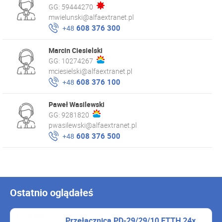
GG:
59444270
mwielunski@alfaextranet.pl
608 376 300
+48
Marcin Ciesielski
GG:
10274267
mciesielski@alfaextranet.pl
608 376 100
+48
Paweł Wasilewski
GG:
9281820
pwasilewski@alfaextranet.pl
608 376 500
+48
Ostatnio oglądałeś
Przełącznica PD-29/29/10 FTTH 24x