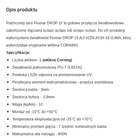
Opis produktu
Patchcordy
serii
Piomar
DROP
1F
to gotowe przyłącza światłowodowe
zakończone złączami
sc
/
apc-ac
/
apc
lub
sc
/
apc-sc
/
upc
. Do ich produkcji
wykorzystano światłowód
Piomar
DROP
1F
A/
J-V(
ZN-AY
)
H-
1E
-0,8kN, który
wykorzystuje oryginalne włókna
CORNING
Specyfikacja:
Liczba włókien -1
(włókno Corning)
Światłowód jednomodowy ITU-T G.657A2
Powłoka LSZH odporna na promieniowanie UV
Peryferyjny element wytrzymałościowy - przędza aramidowa
Średnica kabla - 3mm
Średnica bufora - 0,9mm
Waga (kg/km) - 10
Montaż od -10°C do +50°C
Temperatura eksploatacyjna od -35°C do +70°C
Minimalny promień gięcia - 7 średnic nominalnych kabla
Maksymalna siła naciągu - 800N