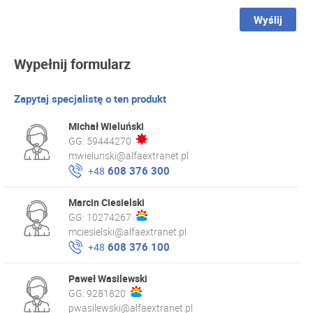
Wyślij
Wypełnij formularz
Zapytaj specjalistę o ten produkt
Michał Wieluński
GG:
59444270
mwielunski@alfaextranet.pl
608 376 300
+48
Marcin Ciesielski
GG:
10274267
mciesielski@alfaextranet.pl
608 376 100
+48
Paweł Wasilewski
GG:
9281820
pwasilewski@alfaextranet.pl