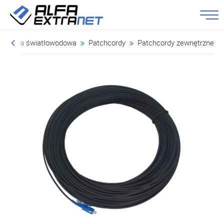
echnika światłowodowa
Patchcordy
Patchcordy zewnętrzne