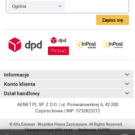
Zapisz się
Informacje
Konto klienta
Dział handlowy
AENET.PL SP. Z O.O. | ul. Poświatowskiej 6, 42-200
Częstochowa | NIP: 5732823212
© Alfa Extranet . Wszelkie Prawa Zastrzeżone. All Rights Reserved.
Oprogramowanie
KQS
.store
Realizacja:
SUCRO