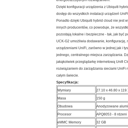
energooszczędnym rozwiązaniem.
Dzięki konfiguracji urządzenia z Ubiquiti hyb
dostęp do wszystkich instalacji urządzeń Uni
Ponadto dzięki Ubiquiti hybrid cloud nie je
innych producentów, co powoduje, że wszystki
pozostają lokalne i bezpieczne - tak, jak być 
UCK-G2 umożliwia dodawanie, konfigurację, m
urządzeniami UniFi, zarówno w jednej jak i ty
jednego, centralnego miejsca zarządzania. D
jakąkolwiek przeglądarkę internetową Unifi 
rozwiązaniem do zarządzania sieciami UniFi r
całym świecie.
Specyfikacja:
Wymiary
27.10 x 46.80 x 119
Masa
150 g
Obudowa
Anodyzowane alum
Procesor
APQ8053 - 8 rdzeni
eMMC Memory
32 GB