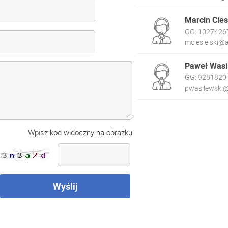
Marcin Cies
GG:
1027426
mciesielski@a
Paweł Wasi
GG:
9281820
pwasilewski@
Wpisz kod widoczny na obrazku
Wyślij