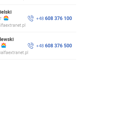
ielski
608 376 100
+48
7
lfaextranet.pl
lewski
608 376 500
+48
alfaextranet.pl