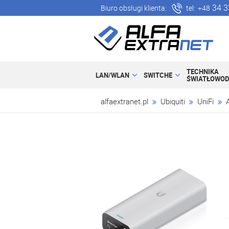
34 3
Biuro obsługi klienta:
tel:
+48
TECHNIKA
LAN/WLAN
SWITCHE
ŚWIATŁOWO
alfaextranet.pl
Ubiquiti
UniFi