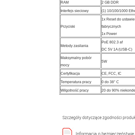
RAM
2 GB DDR
Interfejs sieciowy
(1) 10/100/1000 Eth
1x Reset do ustawi
Przyciski
fabrycznych
1x Power
PoE 802.3 af
Metody zasilania
DC 5V 1A (USB-C)
Maksymalny pobór
5W
mocy
Certyfikacja
CE, FCC, IC
Temperatura pracy
0 do 38° C
Wilgotność pracy
20 do 90% niekond
Szczegóły dotyczące zgodności produ
Informacja o bezpieczeństwie