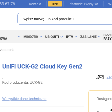
33 67 76
Kontakt
B2B
Płatności i wysyłka
Wa
SPRZ
MIKROTIK
UBIQUITI
IPTV
ZASILANIE
DOWA
PAS
Akcesoria
UniFi UCK-G2 Cloud Key Gen2
.
Zap
Kod producenta:
UCK-G2
Wszystkie dane techniczne
Dostępn