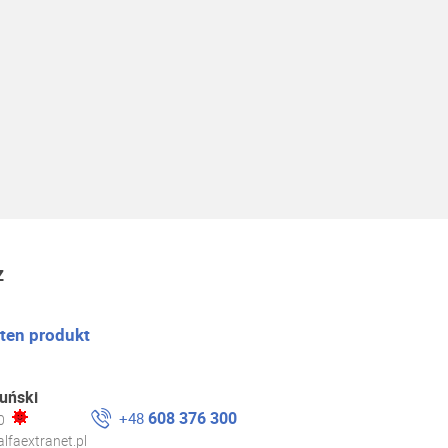
z
 ten produkt
uński
608 376 300
+48
0
lfaextranet.pl