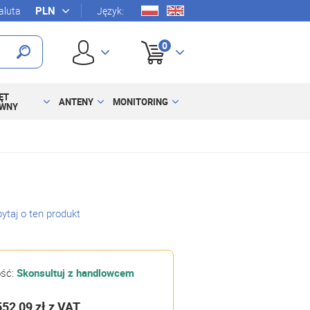
luta
Język:
0
ĘT
ANTENY
MONITORING
YWNY
ytaj o ten produkt
ość:
Skonsultuj z handlowcem
552,09 zł
z VAT