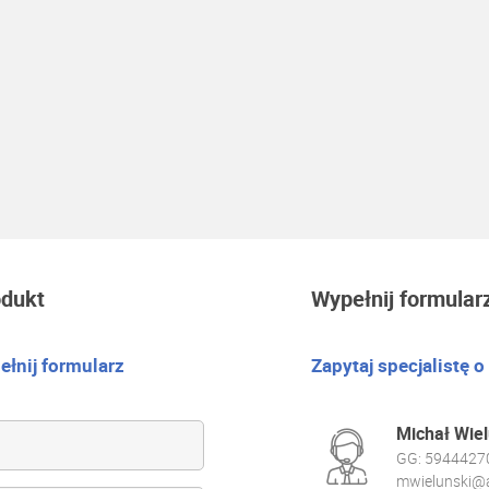
odukt
Wypełnij formular
łnij formularz
Zapytaj specjalistę o
Michał Wiel
GG:
5944427
mwielunski@a