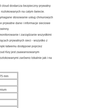
rid cloud dostarcza bezpieczny prywatny
Fi rozlokowanych na całym świecie.
st wymagane stosowanie usług chmurowych
e prywatne dane i informacje sieciowe
powinny.
onitorowanie i zarządzanie wszystkimi
siącach prywatnych sieci - wszystko z
zięki łatwemu dostępowi poprzez
Cloud Key jest zaawansowanym
ozlokowanymi zarówno lokalnie jak i na
.75 mm
inium