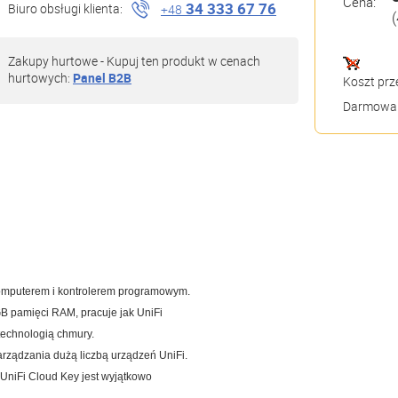
Cena:
34 333 67 76
Biuro obsługi klienta:
+48
(
Zakupy hurtowe - Kupuj ten produkt w cenach
hurtowych:
Panel B2B
Koszt prz
Darmowa 
omputerem i kontrolerem programowym.
B pamięci RAM, pracuje jak UniFi
technologią chmury.
zarządzania dużą liczbą urządzeń UniFi.
UniFi Cloud Key jest wyjątkowo