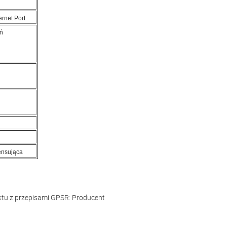
ernet Port
eń
ensująca
ktu z przepisami GPSR:
Producent