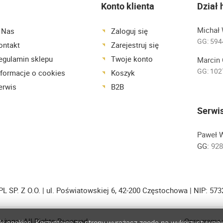
Konto klienta
Dział
Michał 
 Nas
Zaloguj się
GG:
594
ontakt
Zarejestruj się
egulamin sklepu
Twoje konto
Marcin 
GG:
102
nformacje o cookies
Koszyk
erwis
B2B
Serwi
Paweł 
GG:
928
L SP. Z O.O. | ul. Poświatowskiej 6, 42-200 Częstochowa | NIP: 57
eżone. All Rights Reserved.
Oprogramo
iki cookies. Korzystając ze strony wyrażasz zgodę na wykorzystywani