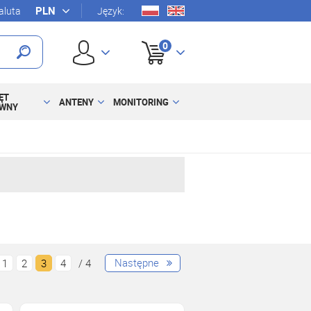
luta
Język:
0
ĘT
ANTENY
MONITORING
YWNY
Następne
1
2
3
4
/ 4