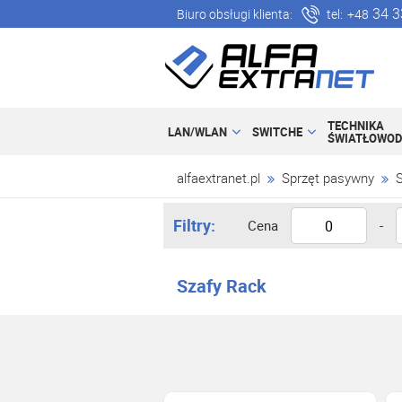
34 3
Biuro obsługi klienta:
tel:
+48
TECHNIKA
LAN/WLAN
SWITCHE
ŚWIATŁOWO
alfaextranet.pl
Sprzęt pasywny
Filtry:
Cena
-
Szafy Rack