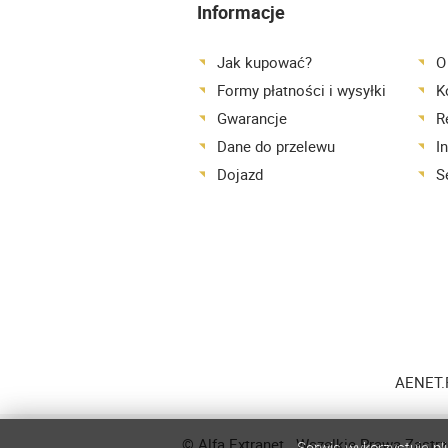
Informacje
Jak kupować?
O
Formy płatności i wysyłki
K
Gwarancje
R
Dane do przelewu
I
Dojazd
S
AENET.P
© Alfa Extranet . Wszelkie Prawa Zastrz
Serwis wykorzystuje pl