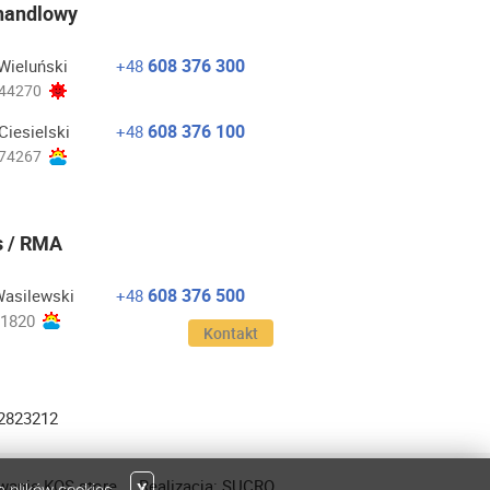
 handlowy
608 376 300
Wieluński
+48
44270
608 376 100
Ciesielski
+48
74267
s / RMA
608 376 500
Wasilewski
+48
1820
Kontakt
32823212
wanie
KQS
.store
Realizacja:
SUCRO
e plików cookies.
X