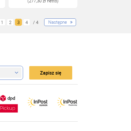
(277,30 zł netto)
Następne
1
2
3
4
/ 4
Zapisz się