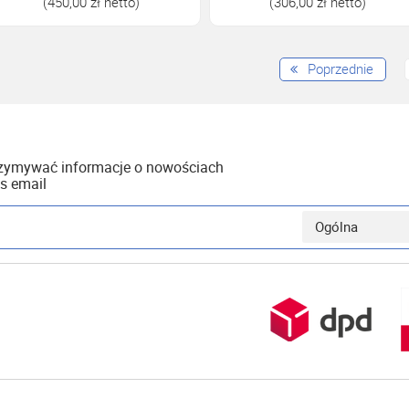
(450,00 zł netto)
(306,00 zł netto)
Poprzednie
rzymywać informacje o nowościach
s email