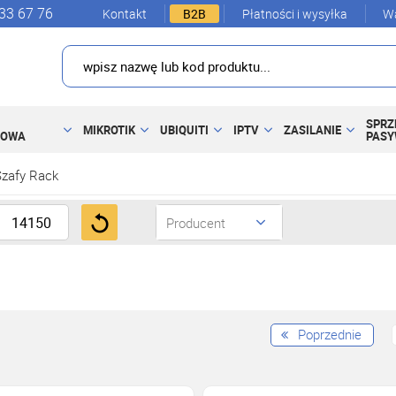
33 67 76
Kontakt
B2B
Płatności i wysyłka
Wa
SPRZ
MIKROTIK
UBIQUITI
IPTV
ZASILANIE
DOWA
PAS
Szafy Rack
Producent
Poprzednie