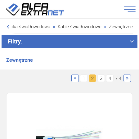
Technika światłowodowa
Kable światłowodowe
Zewnętrzne
Filtry:
Zewnętrzne
1
2
3
4
/ 4