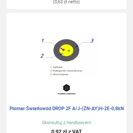
(0,63 zł netto)
Piomar Światłowód DROP 2F A/J-(ZN-AY)H-2E-0,8kN
Skonsultuj z handlowcem
0,92 zł
z VAT