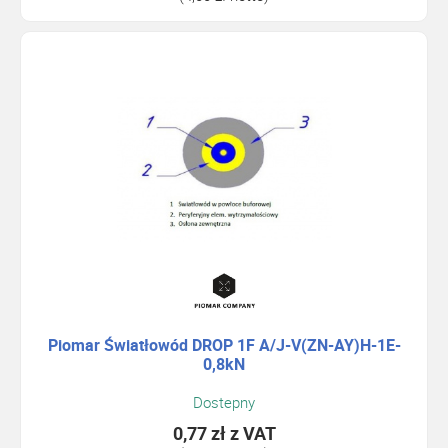
Piomar Światłowód DROP 1F A/J-V(ZN-AY)H-1E-
0,8kN
Dostepny
0,77 zł
z VAT