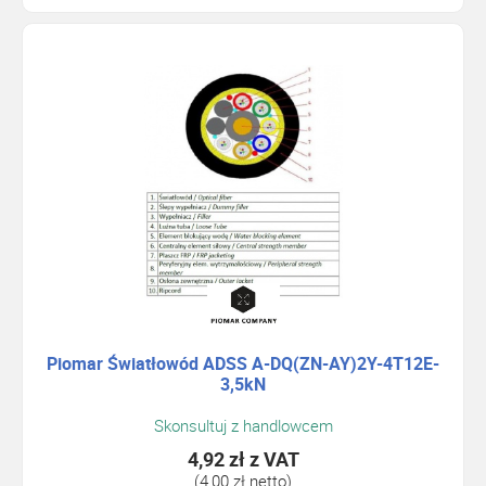
Piomar Światłowód ADSS A-DQ(ZN-AY)2Y-4T12E-
3,5kN
Skonsultuj z handlowcem
4,92 zł
z VAT
(4,00 zł netto)