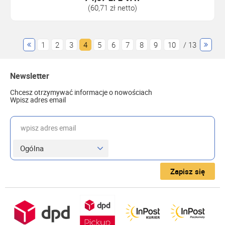
(60,71 zł netto)
1
2
3
4
5
6
7
8
9
10
/ 13
Newsletter
Chcesz otrzymywać informacje o nowościach
Wpisz adres email
wpisz adres email
Zapisz się