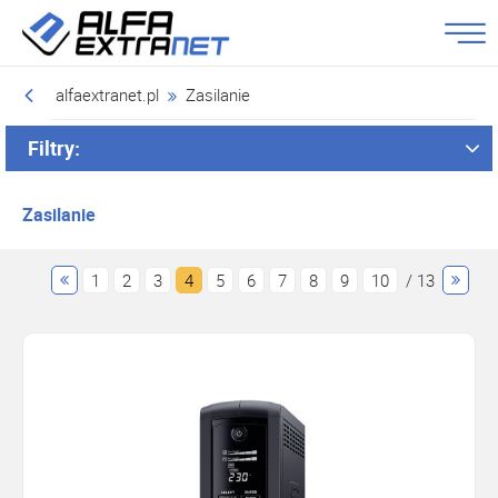
alfaextranet.pl
Zasilanie
Filtry:
Zasilanie
1
2
3
4
5
6
7
8
9
10
/ 13