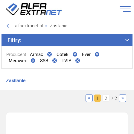
alfaextranet.pl
Zasilanie
Filtry:
Producent
Armac
Cotek
Ever
Merawex
SSB
TVIP
Zasilanie
1
2
/ 2